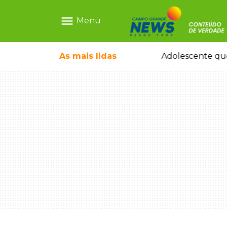
menu
Menu
olescente antes de induzi-la à morte
As mais
lidas
Adolescente que