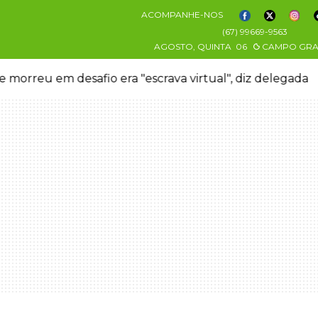
ACOMPANHE-NOS
(67) 99669-9563
AGOSTO, QUINTA
06
CAMPO GR
 morreu em desafio era "escrava virtual", diz delegada