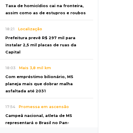
Taxa de homicídios cai na fronteira,
assim como as de estupros e roubos
18:21
Localização
Prefeitura prevê R$ 297 mil para
instalar 2,5 mil placas de ruas da
Capital
18:03
Mais 3,8 mil km
Com empréstimo bilionário, MS
planeja mais que dobrar malha
asfaltada até 2031
17:54
Promessa em ascensão
Campeã nacional, atleta de MS
representará o Brasil no Pan-
Americano de judô