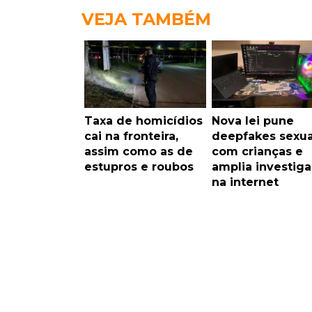
VEJA TAMBÉM
Taxa de homicídios
Nova lei pune
cai na fronteira,
deepfakes sexua
assim como as de
com crianças e
estupros e roubos
amplia investig
na internet