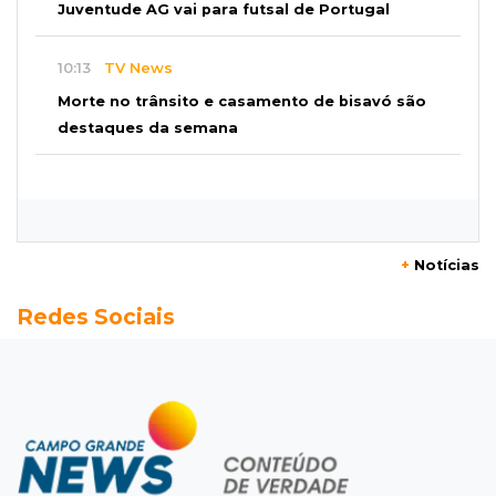
Juventude AG vai para futsal de Portugal
10:13
TV News
Morte no trânsito e casamento de bisavó são
destaques da semana
10:05
19 viagens num dia
Fraude com cartão “torra” R$ 81 mil em
comida e transporte
+
Notícias
09:53
Resultado da enquete
Redes Sociais
Punição de agressores de mulheres precisar
ser mais severa para 52% dos leitores
09:47
Automóvel roubado
Carro atravessa avenida, destrói garagem e é
abandonado após acidente