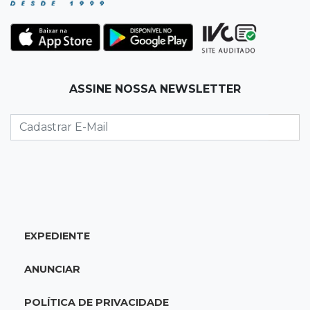
09:34
3ª morte em 24 horas
Pedestre morre atropelado durante a
madrugada no Monte Castelo
ASSINE NOSSA NEWSLETTER
09:24
Em Alagoas
Atletas de MS intensificam preparação para
disputa do Brasileiro de Kung Fu
09:17
Jardim Manaíra
Idoso em bicicleta é atropelado por
motociclista que se filmava com celular
EXPEDIENTE
09:08
Comércio na fronteira
ANUNCIAR
Ponta Porã inicia regularização de boxes
comerciais na linha internacional
POLÍTICA DE PRIVACIDADE