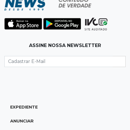
notas entre 5,5 e 8,3
08:30
Entre Risco e Decisão
Recuperação judicial não é lugar para
aprender fazendo
ASSINE NOSSA NEWSLETTER
08:27
Placas de contenção
Trecho da Ernesto Geisel é interditado para
reparo em córrego
08:13
Vila Popular
"Está assustado", diz advogado de garoto de
12 anos suspeito de incendiar amigo
EXPEDIENTE
08:07
Com Rui Barbosa
ANUNCIAR
Acidente na Rua Antônio Maria Coelho causa
lentidão e interdita parte da via