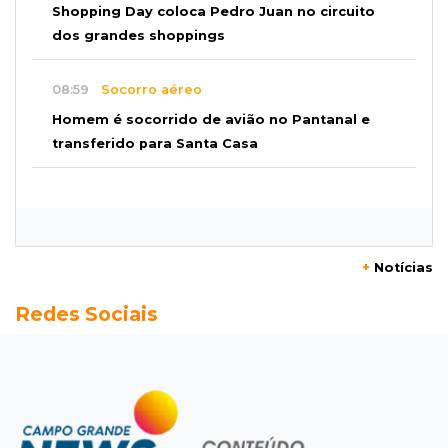
Shopping Day coloca Pedro Juan no circuito
dos grandes shoppings
08:59
Socorro aéreo
Homem é socorrido de avião no Pantanal e
transferido para Santa Casa
08:49
“Magistrado cônjuge”
Juíza diz que decisão do marido em fase
anterior não anula Operação Gutenberg
+
Notícias
08:48
Ideb
Redes Sociais
Após sete anos, qualidade do ensino estadual
supera resultado pré-pandemia
08:34
Ideb
Escolas particulares de Campo Grande têm