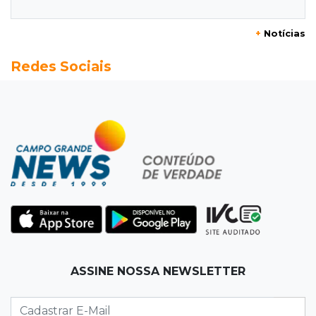
simplificada a salários de servidores
+
Notícias
12:52
Artes
Redes Sociais
Semana cultural reúne grandes nomes da
música, teatro e dança no Teatro Prosa
12:47
Artigos
O terrorismo começa pela dignidade humana
12:43
Esporte Equestre
Da fivela de campeã ao sonho internacional:
amazona de MS quer chegar ao Texas
12:32
Máquinas de Areia
ASSINE NOSSA NEWSLETTER
Empresário investigado em 2023 volta a ser
alvo por R$ 100 milhões em contratos