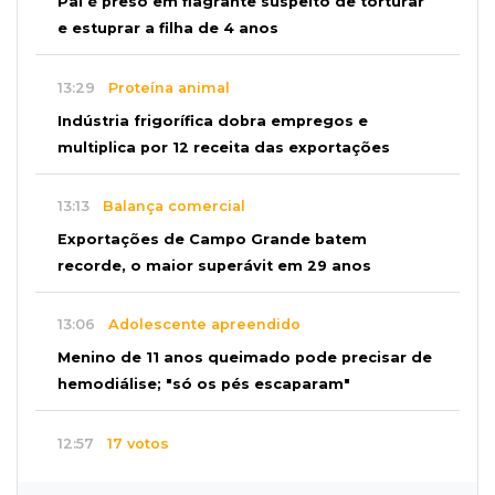
Pai é preso em flagrante suspeito de torturar
e estuprar a filha de 4 anos
13:29
Proteína animal
Indústria frigorífica dobra empregos e
multiplica por 12 receita das exportações
13:13
Balança comercial
Exportações de Campo Grande batem
recorde, o maior superávit em 29 anos
13:06
Adolescente apreendido
Menino de 11 anos queimado pode precisar de
hemodiálise; "só os pés escaparam"
12:57
17 votos
Câmara derruba veto e garante consulta