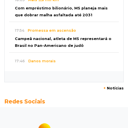
Com empréstimo bilionário, MS planeja mais
que dobrar malha asfaltada até 2031
17:54
Promessa em ascensão
Campeã nacional, atleta de MS representará o
Brasil no Pan-Americano de judô
17:46
Danos morais
Grávida acha barata em hambúrguer e
restaurante terá de pagar R$ 6 mil
+
Notícias
17:32
Veja os horários
Redes Sociais
Velório de Luis Pedro Scalise será no Rubens
Gil de Camillo nesta sexta-feira
17:25
Operação Lívia