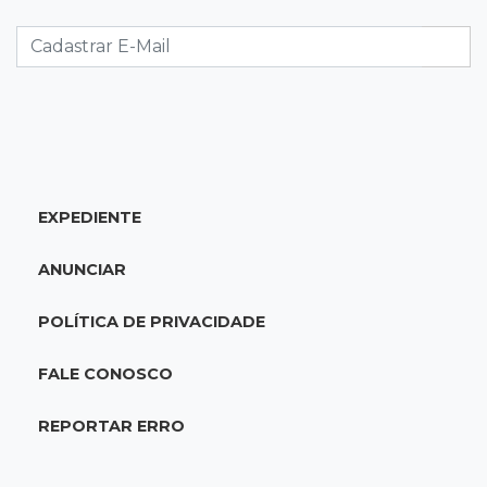
Fiscalização apreende remédios de farmácia
ligada a laboratório ilegal
19:56
São Gabriel do Oeste
Suspeitos de ocupar avião interceptado pela
FAB morrem em confronto
EXPEDIENTE
19:37
Cotação
Dólar comercial cai 0,46% e encerra semana
ANUNCIAR
cotado a R$ 5,08
POLÍTICA DE PRIVACIDADE
19:18
95º caso
Foragido que se passava por pastor morre
FALE CONOSCO
após reagir à abordagem policial
REPORTAR ERRO
18:51
Certidão
Em MS, uma criança é registrada sem o nome