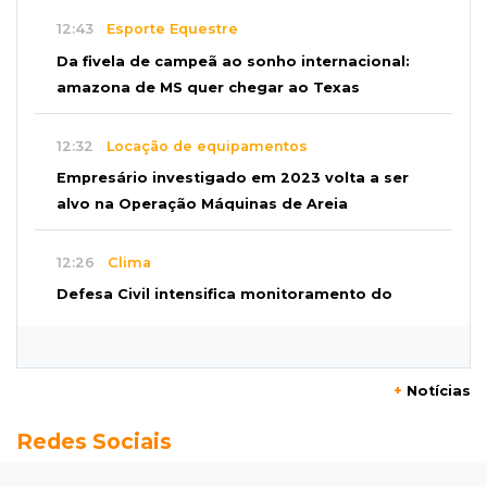
12:43
Esporte Equestre
Da fivela de campeã ao sonho internacional:
amazona de MS quer chegar ao Texas
12:32
Locação de equipamentos
Empresário investigado em 2023 volta a ser
alvo na Operação Máquinas de Areia
12:26
Clima
Defesa Civil intensifica monitoramento do
ciclone, mas descarta cenário extremo
12:12
Natureza
+
Notícias
Primeiros ovos de arara-azul marcam início da
Redes Sociais
temporada reprodutiva no Pantanal