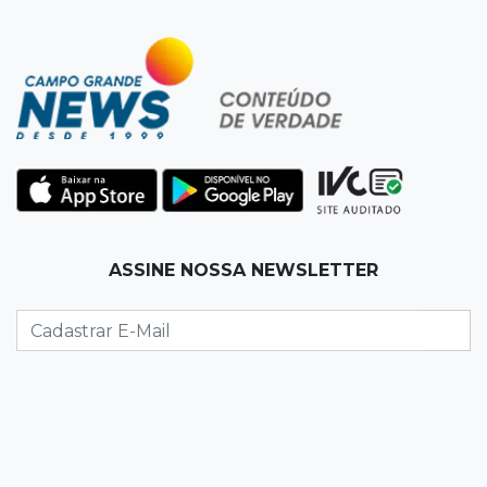
12:06
Aquidauana
Após apagão, comerciantes contabilizam
prejuízos e buscam ressarcimento
11:55
Meio ambiente
Engenheiro do Pantanal: tatu-canastra pode
ganhar dia oficial em MS
11:38
Agosto Lilás
ASSINE NOSSA NEWSLETTER
Dupla troca a 'sofrência' por alerta contra a
violência à mulher
11:37
Recomposição de fundo
Câmara deve dar urgência a debate sobre
dívida da prefeitura com previdência
11:34
Pedro Juan