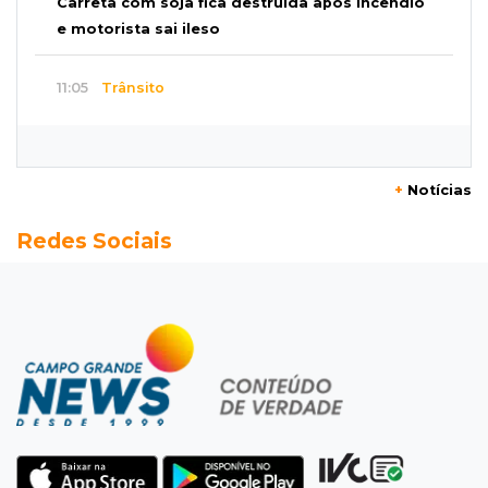
Carreta com soja fica destruída após incêndio
e motorista sai ileso
11:05
Trânsito
Motociclista é 2ª morte do dia no trânsito da
Capital
+
Notícias
10:47
Polícia investiga
Redes Sociais
Bebê some após mãe adolescente ir à casa de
mulher que conheceu na internet
10:46
Eleições 2026
Federação oficializa Delcídio e disputa ao
governo de MS ganha 8º nome
10:39
Cidade Jardim
Empresária perde quase R$ 30 mil em golpe