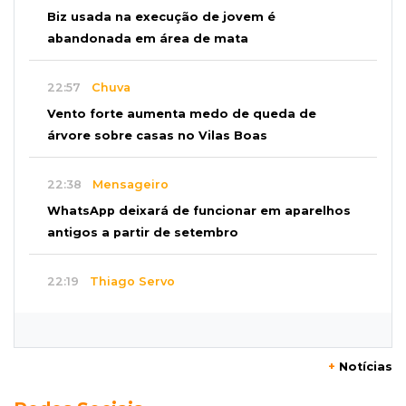
Biz usada na execução de jovem é
abandonada em área de mata
22:57
Chuva
Vento forte aumenta medo de queda de
árvore sobre casas no Vilas Boas
22:38
Mensageiro
WhatsApp deixará de funcionar em aparelhos
antigos a partir de setembro
22:19
Thiago Servo
Sertanejo desiste de ação de R$ 12 milhões
por pagar pensão sem ser pai
+
Notícias
21:50
Balcão de empregos
Semana vai começar com 909 novas