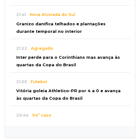
21:41
Nova Alvorada do Sul
Granizo danifica telhados e plantações
durante temporal no interior
21:22
Agregado
Inter perde para o Corinthians mas avança às
quartas da Copa do Brasil
21:03
Futebol
Vitória goleia Athletico-PR por 4 a 0 e avança
às quartas da Copa do Brasil
20:44
94º caso
Foragido por roubo morre baleado em
confronto com policiais militares