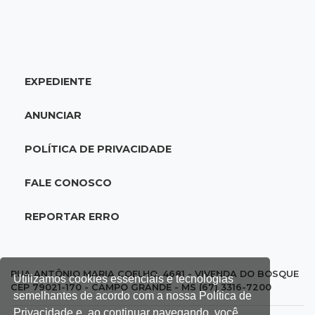
19:09
Cotação
Dólar fecha em queda a R$ 5,10 após taxa de
juros cair para 14%
EXPEDIENTE
18:44
Cidades
Taxa de homicídios cai na fronteira, assim
ANUNCIAR
como as de estupros e roubos
POLÍTICA DE PRIVACIDADE
18:21
Localização
Prefeitura prevê R$ 297 mil para instalar 2,5
FALE CONOSCO
mil placas de ruas da Capital
REPORTAR ERRO
18:03
Mais 3,8 mil km
Com empréstimo bilionário, MS planeja mais
que dobrar malha asfaltada até 2031
RUA ANTÔNIO MARIA COELHO, 4681 - VIVENDA DO BOSQUE
Utilizamos cookies essenciais e tecnologias
CEP 79021-170 - CAMPO GRANDE - MS (67) 3316-7200
semelhantes de acordo com a nossa Política de
17:54
Promessa em ascensão
Privacidade e, ao continuar navegando, você