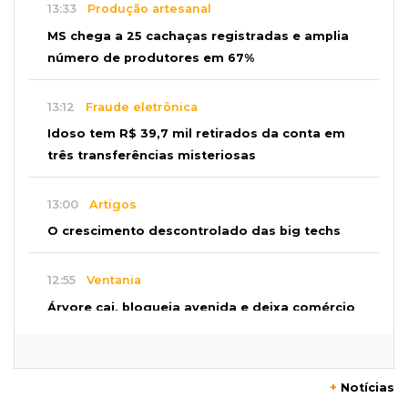
13:33
Produção artesanal
MS chega a 25 cachaças registradas e amplia
número de produtores em 67%
13:12
Fraude eletrônica
Idoso tem R$ 39,7 mil retirados da conta em
três transferências misteriosas
13:00
Artigos
O crescimento descontrolado das big techs
12:55
Ventania
Árvore cai, bloqueia avenida e deixa comércio
sem energia em Campo Grande
12:34
"Foi mal"
+
Notícias
Mulher em situação de rua coloca fogo em