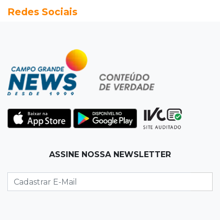
Redes Sociais
terreno e causa incêndio no Santo Amaro
12:10
Direito
Inteligência Artificial avança na advocacia e
encurta tarefas administrativas
12:08
Decisão judicial
Justiça manda tirar canil e proíbe treino do
Choque ao lado de condomínio
11:56
Esquecidos
ASSINE NOSSA NEWSLETTER
Primeiro corpo do “cemitério de Nando”
nunca teve nome
11:48
Nova Alvorada do Sul
Vereadora é acusada de insinuar em vídeo