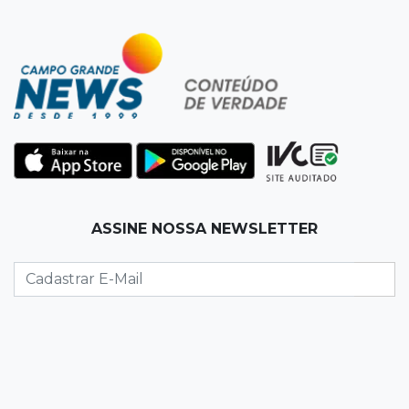
14:44
Celebração interativa
Quiz sobre história de Cassilândia marca festa
de 72 anos em praça no Centro
14:28
Preservação
Ladário abre consulta para criação do Parque
Natural Pérola do Pantanal
13:52
Corumbá
ASSINE NOSSA NEWSLETTER
Pantaneiro que salvou fazenda com diques
vira personagem de livro
13:34
Operação Lívia
Discord é investigado por falha na proteção
de menores após morte de adolescente