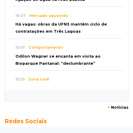
16:07
Mercado aquecido
Há vagas: obras da UFN3 mantêm ciclo de
contratações em Três Lagoas
15:47
Comportamento
Odilon Wagner se encanta em visita ao
Bioparque Pantanal: “deslumbrante”
15:25
Zona rural
Visitante encontra túmulo violado e ossos
expostos no Cemitério Três Barras
+
Notícias
15:07
Bairro Universitário
Redes Sociais
Suspeito de participar de sequestro de bebê é
preso