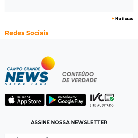
tornozeleira rosa, dizem 85% dos leitores
+
Notícias
06:43
Pergunta do dia
Redes Sociais
20 anos da Lei Maria da Penha: o que ainda
precisa melhorar? Participe
06:35
Eficiência na gestão
MP vai investigar adesão a programa de
transparência por prefeituras
06:30
Artigos
Quando as instituições viram estúdio
06:25
Dourados
ASSINE NOSSA NEWSLETTER
Rapaz de 19 anos morre ao bater motocicleta
em caminhão estacionado