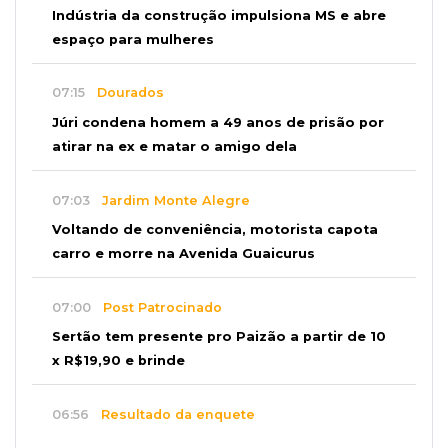
Indústria da construção impulsiona MS e abre
espaço para mulheres
07:15
Dourados
Júri condena homem a 49 anos de prisão por
atirar na ex e matar o amigo dela
07:03
Jardim Monte Alegre
Voltando de conveniência, motorista capota
carro e morre na Avenida Guaicurus
07:00
Post Patrocinado
Sertão tem presente pro Paizão a partir de 10
x R$19,90 e brinde
06:56
Resultado da enquete
Agressores de mulher deveriam usar