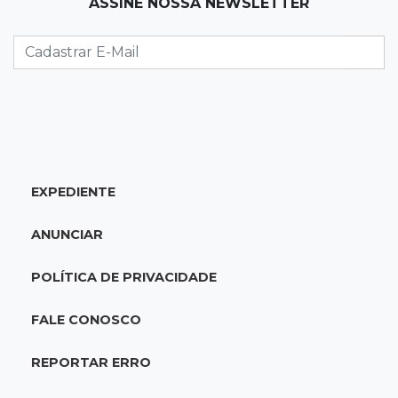
17:17
Quatro carros
ASSINE NOSSA NEWSLETTER
Idoso sofre mal súbito enquanto dirigia e
provoca engavetamento na Mascarenhas
17:09
Dourados
CAC que usou dados falsos para conseguir
autorização é alvo da PF
EXPEDIENTE
17:08
Logística
Infraestrutura se torna alicerce da nova
ANUNCIAR
economia de MS, diz Gerson Claro
POLÍTICA DE PRIVACIDADE
17:02
Cyber Trap
Empresário preso por fraude bancária usava
FALE CONOSCO
Discord para vender cartões clonados
REPORTAR ERRO
16:54
Eleições 2026