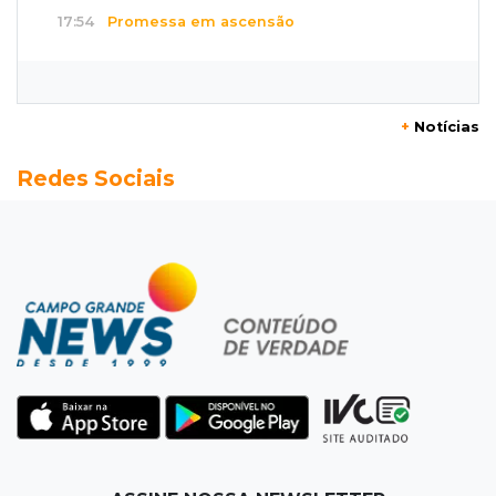
17:54
Promessa em ascensão
Campeã nacional, atleta de MS representará o
Brasil no Pan-Americano de judô
+
Notícias
17:46
Danos morais
Redes Sociais
Grávida acha barata em hambúrguer e
restaurante terá de pagar R$ 6 mil
17:32
Veja os horários
Velório de Luis Pedro Scalise será no Rubens
Gil de Camillo nesta sexta-feira
17:25
Operação Lívia
Nova lei pune deepfakes sexuais com crianças
e amplia investigação na internet