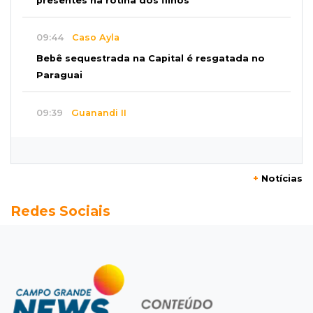
presentes na rotina dos filhos
09:44
Caso Ayla
Bebê sequestrada na Capital é resgatada no
Paraguai
09:39
Guanandi II
Motorista foge após bater em caçamba e
deixar mulher ferida
+
Notícias
09:29
Entortou
Redes Sociais
Carro bate em poste e deixa casas e
comércios sem energia na Tamandaré
09:17
Parceria firmada
Federação de futebol assume manutenção de
dois estádios de Campo Grande