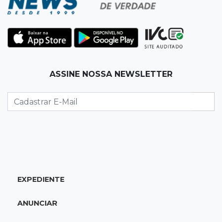
Celulose
10:25
Dourados
Após brilhar na Copa LNF, goleiro do
Juventude AG vai para futsal de Portugal
ASSINE NOSSA NEWSLETTER
10:13
TV News
Morte no trânsito e casamento de bisavó são
destaques da semana
10:05
19 viagens num dia
Fraude com cartão “torra” R$ 81 mil em
comida e transporte
EXPEDIENTE
09:53
Resultado da enquete
ANUNCIAR
Punição de agressores de mulheres precisar
ser mais severa para 52% dos leitores