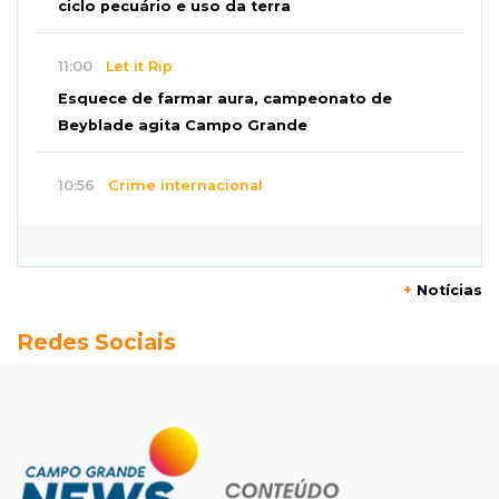
ciclo pecuário e uso da terra
11:00
Let it Rip
Esquece de farmar aura, campeonato de
Beyblade agita Campo Grande
10:56
Crime internacional
Boliviano morto pelo Bope era figura de alto
escalão do tráfico de cocaína
+
Notícias
10:45
Economia verde
Redes Sociais
MS já tem projetos em mercado de carbono
que pode movimentar R$ 2,36 bilhões
10:33
Licenciamento ambiental
Governador quer que Imasul assuma
licenciamento de rodovias da Rota da