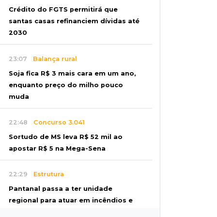
Crédito do FGTS permitirá que
santas casas refinanciem dívidas até
2030
23:07
Balança rural
Soja fica R$ 3 mais cara em um ano,
enquanto preço do milho pouco
muda
22:48
Concurso 3.041
Sortudo de MS leva R$ 52 mil ao
apostar R$ 5 na Mega-Sena
22:29
Estrutura
Pantanal passa a ter unidade
regional para atuar em incêndios e
desmate