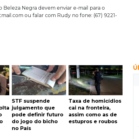
o Beleza Negra devem enviar e-mail para o
il.com ou falar com Rudy no fone: (67) 9221-
Ú
STF suspende
Taxa de homicídios
olta
julgamento que
cai na fronteira,
o
pode definir futuro
assim como as de
o
do jogo do bicho
estupros e roubos
no País