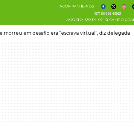
ACOMPANHE-NOS
(67) 99669-9563
AGOSTO, SEXTA
07
CAMPO GRA
 morreu em desafio era "escrava virtual", diz delegada