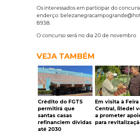
Os interessados em participar do concurs
enderço: belezanegracampogrande@hotma
8938.
O concurso será no dia 20 de novembro
VEJA TAMBÉM
Crédito do FGTS
Em visita à Feira
permitirá que
Central, Riedel v
santas casas
a prometer apoi
refinanciem dívidas
para revitalizaçã
até 2030