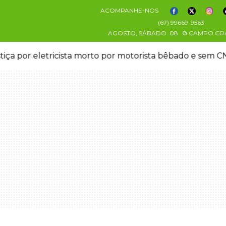
ACOMPANHE-NOS
(67) 99669-9563
AGOSTO, SÁBADO
08
CAMPO GR
stiça por eletricista morto por motorista bêbado e sem 