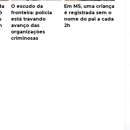
da
O escudo da
Em MS, uma criança
ó
fronteira: polícia
é registrada sem o
s
está travando
nome do pai a cada
m
avanço das
2h
organizações
criminosas