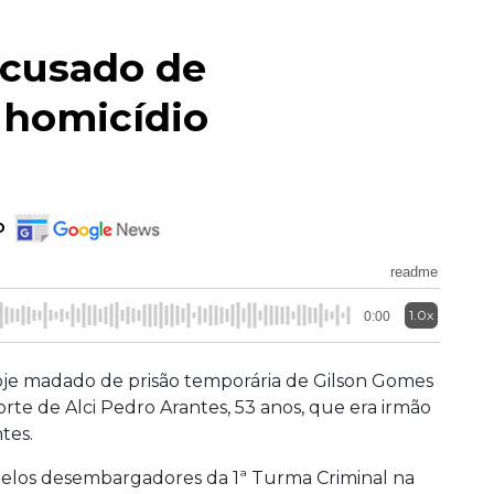
acusado de
 homicídio
o
readme
1.0x
0:00
oje madado de prisão temporária de Gilson Gomes
rte de Alci Pedro Arantes, 53 anos, que era irmão
tes.
 pelos desembargadores da 1ª Turma Criminal na