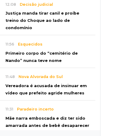
12:08
Decisão judicial
Justiça manda tirar canil e proíbe
treino do Choque ao lado de
condomínio
11:56
Esquecidos
Primeiro corpo do “cemitério de
Nando” nunca teve nome
11:48
Nova Alvorada do Sul
Vereadora é acusada de insinuar em
vídeo que prefeito agride mulheres
11:31
Paradeiro incerto
Mãe narra emboscada e diz ter sido
amarrada antes de bebê desaparecer