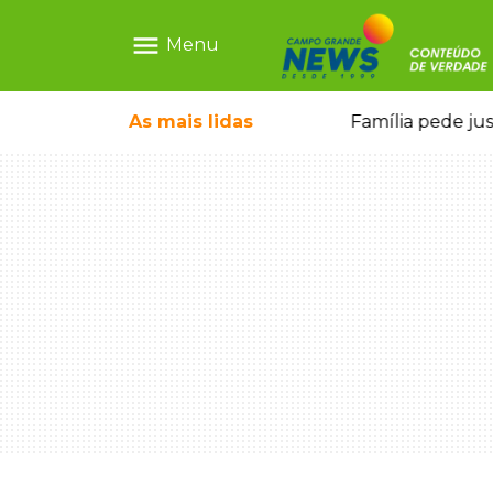
menu
Menu
o pai e morre a caminho do hospital
As mais
lidas
Família pede ju