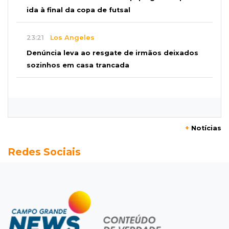
ida à final da copa de futsal
23:21
Los Angeles
Denúncia leva ao resgate de irmãos deixados
sozinhos em casa trancada
23:17
Clima
Defesa Civil recomenda atenção em MS com
formação de ciclone bomba
+
Notícias
23:00
Ideb
Redes Sociais
Entre escolas com nota divulgada, 3 estaduais
lideram o Ensino Médio na Capital
22:57
Chapadão do Sul
Homem é baleado após apontar revólver para