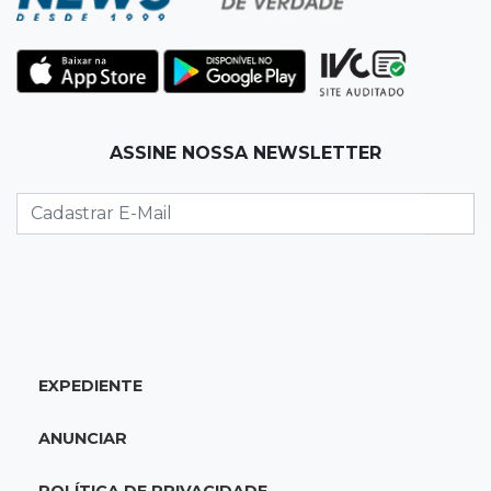
policiais militares
22:42
Resumão
Palmeiras e Vasco confirmam vagas nas
quartas da Copa do Brasil
ASSINE NOSSA NEWSLETTER
22:26
Eleições 2026
Eleitorado aprova teste da urna, mas diz que
colinha será "fundamental"
22:05
Sidrolândia
Briga termina com homem de 35 anos
assassinado a facadas
EXPEDIENTE
21:40
Ideb
ANUNCIAR
Escolas municipais lideram notas do Ensino
Fundamental em Campo Grande
POLÍTICA DE PRIVACIDADE