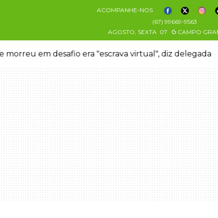
ACOMPANHE-NOS
(67) 99669-9563
AGOSTO, SEXTA
07
CAMPO GRA
 morreu em desafio era "escrava virtual", diz delegada