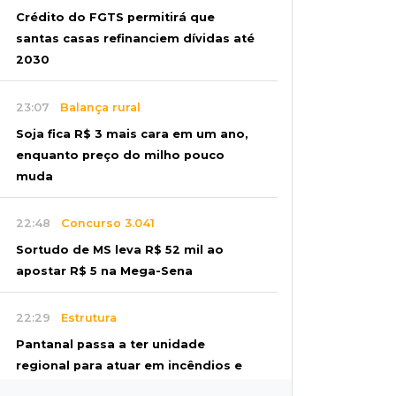
Crédito do FGTS permitirá que
santas casas refinanciem dívidas até
2030
23:07
Balança rural
Soja fica R$ 3 mais cara em um ano,
enquanto preço do milho pouco
muda
22:48
Concurso 3.041
Sortudo de MS leva R$ 52 mil ao
apostar R$ 5 na Mega-Sena
22:29
Estrutura
Pantanal passa a ter unidade
regional para atuar em incêndios e
desmate