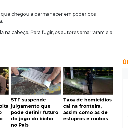
ima que chegou a permanecer em poder dos
a.
a na cabeça. Para fugir, os autores amarraram e a
Ú
STF suspende
Taxa de homicídios
olta
julgamento que
cai na fronteira,
o
pode definir futuro
assim como as de
o
do jogo do bicho
estupros e roubos
no País