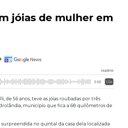
 em jóias de mulher em
o
readme
1.0x
0:00
i, de 56 anos, teve as jóias roubadas por três
drolândia, município que fica a 68 quilômetros de
oi surpreendida no quintal da casa dela localizada