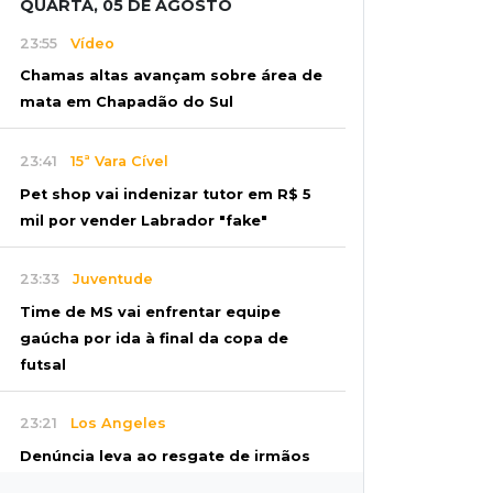
QUARTA, 05 DE AGOSTO
23:55
Vídeo
Chamas altas avançam sobre área de
mata em Chapadão do Sul
23:41
15ª Vara Cível
Pet shop vai indenizar tutor em R$ 5
mil por vender Labrador "fake"
23:33
Juventude
Time de MS vai enfrentar equipe
gaúcha por ida à final da copa de
futsal
23:21
Los Angeles
Denúncia leva ao resgate de irmãos
deixados sozinhos em casa trancada