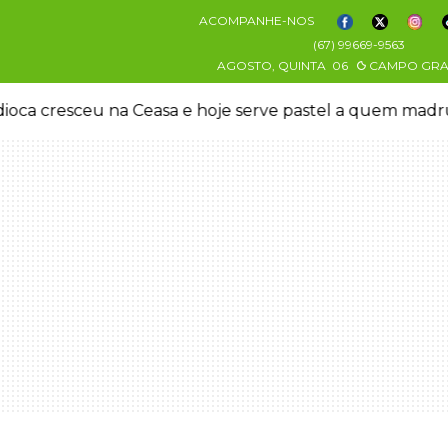
ACOMPANHE-NOS
(67) 99669-9563
AGOSTO, QUINTA
06
CAMPO GR
oca cresceu na Ceasa e hoje serve pastel a quem mad