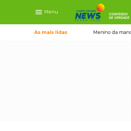
menu
Menu
 falso e prende pai e filho
As mais
lidas
Menino da mandi