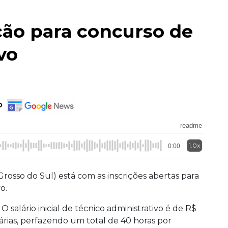
ção para concurso de
vo
o
readme
1.0x
0:00
osso do Sul) está com as inscrições abertas para
o.
.
O salário inicial de técnico administrativo é de R$
iárias, perfazendo um total de 40 horas por