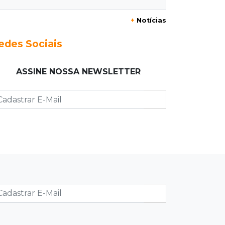
+
Notícias
23:17
Clima
Defesa Civil recomenda atenção em
edes Sociais
MS com formação de ciclone bomba
ASSINE NOSSA NEWSLETTER
23:00
Ideb
Entre escolas com nota divulgada, 3
estaduais lideram o Ensino Médio na
Capital
22:57
Chapadão do Sul
Homem é baleado após apontar
revólver para policiais militares
22:42
Resumão
Palmeiras e Vasco confirmam vagas
nas quartas da Copa do Brasil