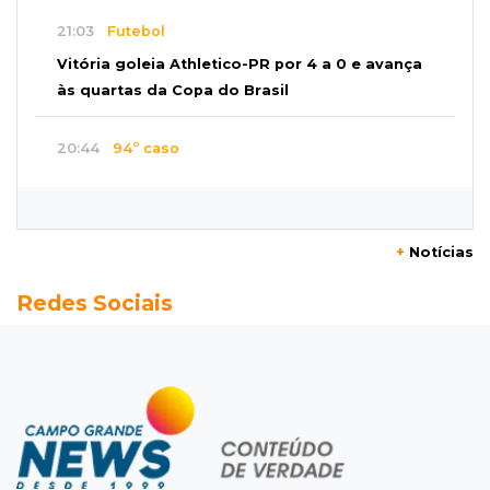
21:03
Futebol
Vitória goleia Athletico-PR por 4 a 0 e avança
às quartas da Copa do Brasil
20:44
94º caso
Foragido por roubo morre baleado em
confronto com policiais militares
+
Notícias
20:25
Sorte
Redes Sociais
Veja as dezenas de hoje na Mega-Sena, Quina,
Timemania e mais
20:06
Balcão de empregos
Semana termina com 913 vagas de trabalho
abertas em 114 funções