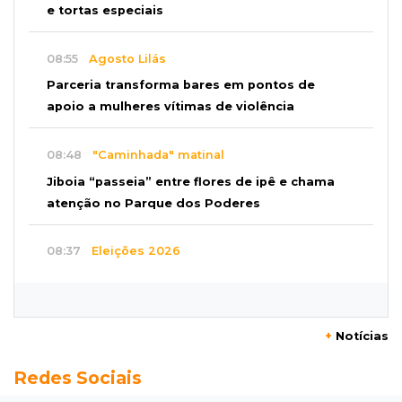
e tortas especiais
08:55
Agosto Lilás
Parceria transforma bares em pontos de
apoio a mulheres vítimas de violência
08:48
"Caminhada" matinal
Jiboia “passeia” entre flores de ipê e chama
atenção no Parque dos Poderes
08:37
Eleições 2026
PCO oficializa Daniel Lemes e disputa pelo
Governo de MS terá sete nomes
+
Notícias
08:23
Futebol
Redes Sociais
Botafogo x Fluminense abre 15ª rodada do
Brasileirão Feminino