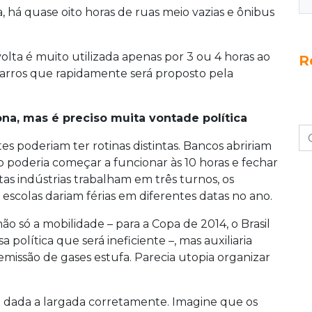
va, há quase oito horas de ruas meio vazias e ônibus
volta é muito utilizada apenas por 3 ou 4 horas ao
R
carros que rapidamente será proposto pela
na, mas é preciso muita vontade política
tes poderiam ter rotinas distintas. Bancos abririam
 poderia começar a funcionar às 10 horas e fechar
as indústrias trabalham em três turnos, os
s escolas dariam férias em diferentes datas no ano.
não só a mobilidade – para a Copa de 2014, o Brasil
 política que será ineficiente –, mas auxiliaria
emissão de gases estufa. Parecia utopia organizar
ia dada a largada corretamente. Imagine que os