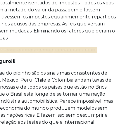
totalmente isentados de impostos. Todos os voos
 a metade do valor da passagem e fossem
ine tivessem os impostos equanimemente repartidos
bir os abusos das empresas. As leis que versam
ossem mudadas. Eliminando os fatores que geram o
uas.
guro!!!
sia do pibinho são os sinais mais consistentes de
 México, Peru, Chile e Colômbia andam taxas de
ossas e de todos os países que estão no Brics.
ue o Brasil está longe de se tornar uma nação
ndústria automobilística. Parece impossível, mas
ior economia do mundo produzem modelos sem
as nações ricas. E fazem isso sem descumprir a
 relação aos testes do que a internacional.