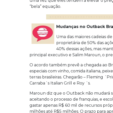
uma vez que eles tendem a elevar o pre
“bela” equação.
Mudanças no Outback Bras
Uma das maiores cadeias de
proprietária de 50% das açõ
40% dessas ações, mas mant
principal executivo e Salim Maroun, o pre
O acordo também prevê a chegada ao Bra
especiais com vinho, comida italiana, pe
terras brasileiras. Chegarão – Fleming ´P
Carraba´s Italian Grill e Roy ´s.
Maroun diz que o Outback não mudará seu
aceitando o processo de franquias, e esc
gastar apenas R$ 60 mil de recursos próp
milhões até R$5 milhões. O prazo para apr