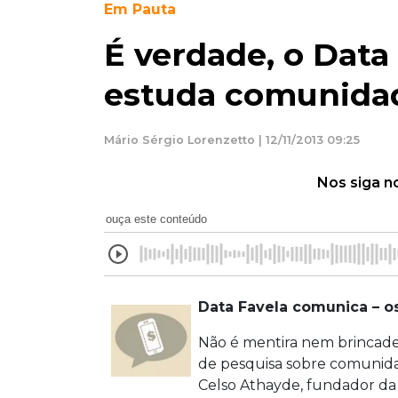
Em Pauta
É verdade, o Data 
estuda comunidad
Mário Sérgio Lorenzetto | 12/11/2013 09:25
Nos siga n
ouça este conteúdo
Data Favela comunica – o
Não é mentira nem brincadeir
de pesquisa sobre comunida
Celso Athayde, fundador da 