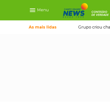
menu
Menu
icape deixou 4 mortos e 8 feridos
As mais
lidas
Grupo criou cha