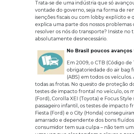
Trata-se de uma indústria que só avanço
vontade do governo, seja na forma de reme
isenções fiscais ou com lobby explícito e 
explica uma parte dos nossos problemas d
resolver os nós do transporte? Insiste no
absolutamente desnecessário.
No Brasil poucos avanço
Em 2009, o CTB (Código de T
obrigatoriedade do air bag f
(ABS) em todos os veículos. 
todas as frotas. No quesito de proteção 
testes de impacto frontal no veículo, o
(Ford), Corolla XEI (Toyota) e Focus Styl
passageiro infantil, os testes de impacto
Fiesta (Ford) e o City (Honda) conseguir
amarrado e dependente dos bons fluídos 
consumidor tem sua culpa – não tem uma 