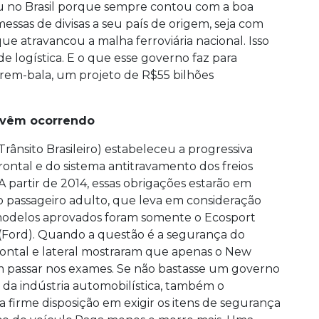
u no Brasil porque sempre contou com a boa
ssas de divisas a seu país de origem, seja com
que atravancou a malha ferroviária nacional. Isso
e logística. E o que esse governo faz para
 trem-bala, um projeto de R$55 bilhões
s vêm ocorrendo
rânsito Brasileiro) estabeleceu a progressiva
rontal e do sistema antitravamento dos freios
A partir de 2014, essas obrigações estarão em
do passageiro adulto, que leva em consideração
s modelos aprovados foram somente o Ecosport
e (Ford). Quando a questão é a segurança do
 frontal e lateral mostraram que apenas o New
am passar nos exames. Se não bastasse um governo
da indústria automobilística, também o
firme disposição em exigir os itens de segurança