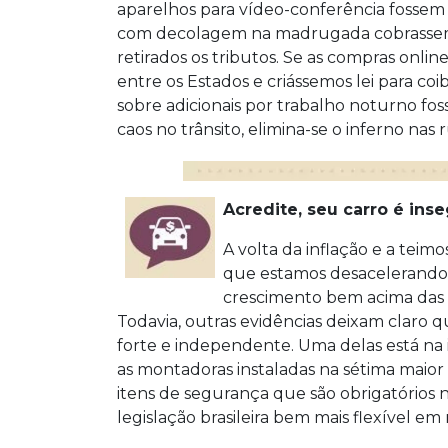
aparelhos para vídeo-conferência fossem 
com decolagem na madrugada cobrassem
retirados os tributos. Se as compras onl
entre os Estados e criássemos lei para coi
sobre adicionais por trabalho noturno f
caos no trânsito, elimina-se o inferno nas r
Acredite, seu carro é inse
A volta da inflação e a teimo
que estamos desacelerando.
crescimento bem acima das n
Todavia, outras evidências deixam claro q
forte e independente. Uma delas está na i
as montadoras instaladas na sétima ma
itens de segurança que são obrigatórios n
legislação brasileira bem mais flexível em