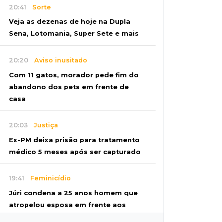
20:41
Sorte
Veja as dezenas de hoje na Dupla
Sena, Lotomania, Super Sete e mais
20:20
Aviso inusitado
Com 11 gatos, morador pede fim do
abandono dos pets em frente de
casa
20:03
Justiça
Ex-PM deixa prisão para tratamento
médico 5 meses após ser capturado
19:41
Feminicídio
Júri condena a 25 anos homem que
atropelou esposa em frente aos
filhos