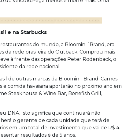
ço do veículo.Paga menos e morre mais. Uma
il e na Starbucks
 restaurantes do mundo, a Bloomin ´Brand, era
es da rede brasileira do Outback. Comprou mais
eve à frente das operações Peter Rodenback, o
sidente da rede nacional.
sil de outras marcas da Bloomin ´Brand. Carnes
ixes e comida havaiana aportarão no próximo ano em
rime Steakhouse & Wine Bar, Bonefish Grill,
 DNA. Isto significa que continuará não
olherá o gerente de cada unidade que terá de
rios em um total de investimento que vai de R$ 4
esentar resultados é de 5 anos.