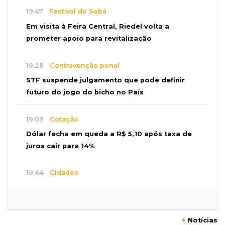
19:47
Festival do Sobá
Em visita à Feira Central, Riedel volta a
prometer apoio para revitalização
19:28
Contravenção penal
STF suspende julgamento que pode definir
futuro do jogo do bicho no País
19:09
Cotação
Dólar fecha em queda a R$ 5,10 após taxa de
juros cair para 14%
18:44
Cidades
Taxa de homicídios cai na fronteira, assim
como as de estupros e roubos
+
Notícias