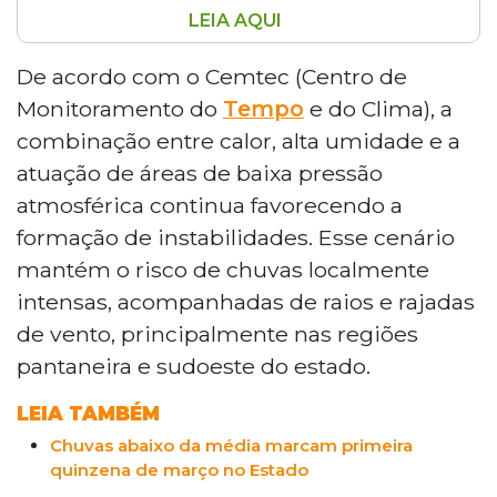
LEIA AQUI
A instabilidade climática persiste em
Mato Grosso do Sul, com previsão de
De acordo com o Cemtec (Centro de
chuvas fortes, especialmente entre tarde
Monitoramento do
Tempo
e do Clima), a
e noite. O Cemtec aponta que a
combinação entre calor, alta umidade e a
combinação de calor e umidade favorece
atuação de áreas de baixa pressão
tempestades com raios e rajadas de
atmosférica continua favorecendo a
vento, principalmente nas regiões
pantaneira e sudoeste. As temperaturas
formação de instabilidades. Esse cenário
permanecem elevadas em todo o estado,
mantém o risco de chuvas localmente
com máximas chegando a 34°C em
intensas, acompanhadas de raios e rajadas
algumas regiões. A tendência é de
de vento, principalmente nas regiões
persistência das chuvas, com
pantaneira e sudoeste do estado.
acumulados superiores a 100 milímetros
até início de abril. O outono deve
LEIA TAMBÉM
apresentar chuvas irregulares e
temperaturas acima da média histórica.
Chuvas abaixo da média marcam primeira
quinzena de março no Estado