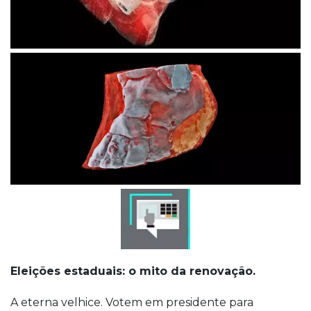
Eleições estaduais: o mito da renovação.
A eterna velhice. Votem em presidente para