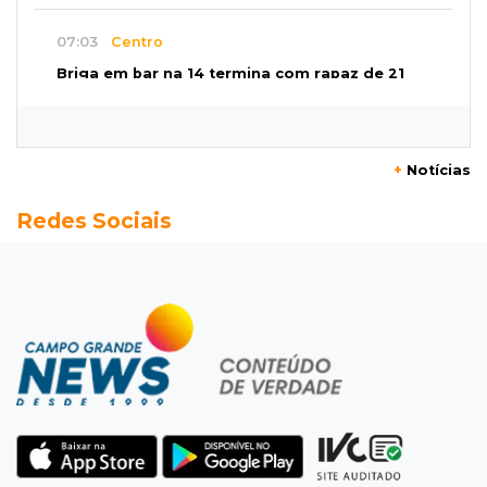
07:03
Centro
Briga em bar na 14 termina com rapaz de 21
anos morto a facada
07:01
Editorial
+
Notícias
Planos de Riedel e Fábio multiplicam
Redes Sociais
promessas, mas deixam a conta para depois
07:00
Agendão
Domingo é dia de Festival do Sobá e feiras em
homenagem aos pais
SÁBADO, 08 DE AGOSTO
22:04
Resumão
Fluminense segura Botafogo no clássico e
Coritiba bate a Chapecoense