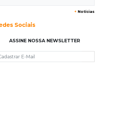
+
Notícias
23:17
Clima
Defesa Civil recomenda atenção em
edes Sociais
MS com formação de ciclone bomba
ASSINE NOSSA NEWSLETTER
23:00
Ideb
Entre escolas com nota divulgada, 3
estaduais lideram o Ensino Médio na
Capital
22:57
Chapadão do Sul
Homem é baleado após apontar
revólver para policiais militares
22:42
Resumão
Palmeiras e Vasco confirmam vagas
nas quartas da Copa do Brasil