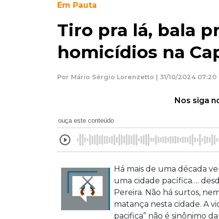
Em Pauta
Tiro pra lá, bala 
homicídios na Cap
Por Mário Sérgio Lorenzetto | 31/10/2024 07:20
Nos siga n
ouça este conteúdo
Há mais de uma década v
uma cidade pacífica…. desd
Pereira. Não há surtos, n
matança nesta cidade. A vi
pacifica” não é sinônimo da