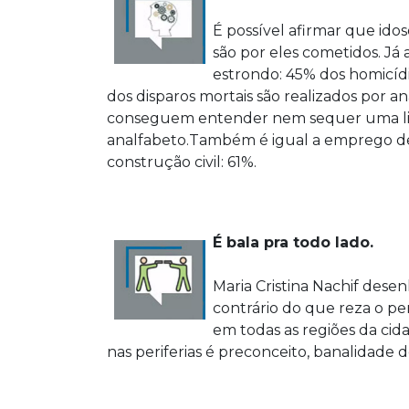
É possível afirmar que ido
são por eles cometidos. Já
estrondo: 45% dos homicíd
dos disparos mortais são realizados por a
conseguem entender nem sequer uma linh
analfabeto.Também é igual a emprego de
construção civil: 61%.
É bala pra todo lado.
Maria Cristina Nachif des
contrário do que reza o p
em todas as regiões da cid
nas periferias é preconceito, banalidade