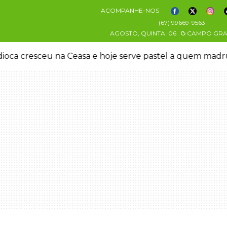
ACOMPANHE-NOS
(67) 99669-9563
AGOSTO, QUINTA
06
CAMPO GR
oca cresceu na Ceasa e hoje serve pastel a quem mad