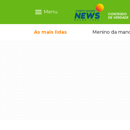
menu
Menu
ãe que não reconhece o filho queimado
As mais
lidas
Menino da mandi