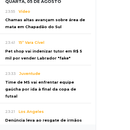
QUARTA, 05 DE AGOSTO
23:55
Vídeo
Chamas altas avançam sobre área de
mata em Chapadão do Sul
23:41
15ª Vara Cível
Pet shop vai indenizar tutor em R$ 5
mil por vender Labrador "fake"
23:33
Juventude
Time de MS vai enfrentar equipe
gaúcha por ida à final da copa de
futsal
23:21
Los Angeles
Denúncia leva ao resgate de irmãos
deixados sozinhos em casa trancada