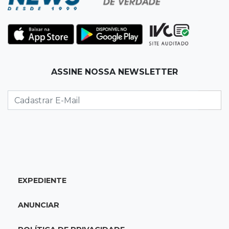
19:35
Bragança Paulista
Corinthians vence Bragantino por 2 a 0 e sobe
para 7º no Brasileirão
19:12
Na Vila Belmiro
ASSINE NOSSA NEWSLETTER
Athletico vence Santos por 2 a 0 e mantém 3º
lugar no Brasileirão
18:51
Oportunidades
UEMS está com seleções para professores
com salários de até R$ 10,2 mil
EXPEDIENTE
18:33
Em 2022
Homem que ajudou a sequestrar bebê matou
ANUNCIAR
adolescente atropelada no Amazonas