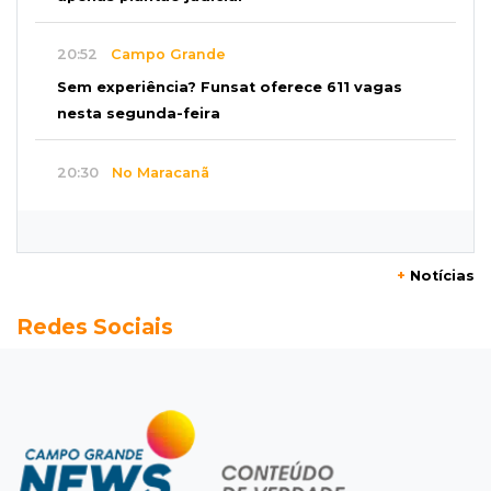
20:52
Campo Grande
Sem experiência? Funsat oferece 611 vagas
nesta segunda-feira
20:30
No Maracanã
Flamengo vence Vitória por 2 a 0 e encurta
distância para o líder
+
Notícias
20:13
Empregos
Redes Sociais
Seleções em MS têm salários de até R$ 8,2 mil;
veja oportunidades
19:50
Jardim Itatiaia
Vigia é amarrado durante roubo de carro e
dois caminhões em pátio