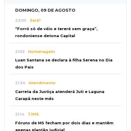
DOMINGO, 09 DE AGOSTO
23:00
Será?
“Forró só de véio e tereré sem graça”,
rondoniense detona Capital
21:53
Homenagem
Luan Santana se declara à filha Serena no Dia
dos Pais
21:34
Atendimento
Carreta da Justiça atenderá Juti e Laguna
Carapã neste mês
21:14
TJMS
Fóruns de MS fecham por dois dias e mantêm
apenas plantão judicial