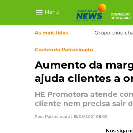
menu
Menu
ix para controlar adolescente antes de induzi-la à mort
As mais
lidas
Conteúdo Patrocinado
Aumento da marg
ajuda clientes a o
HE Promotora atende co
cliente nem precisa sair 
Post Patrocinado | 15/03/2021 08:00
Nos siga n