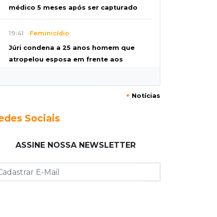
médico 5 meses após ser capturado
19:41
Feminicídio
Júri condena a 25 anos homem que
atropelou esposa em frente aos
filhos
+
Notícias
19:20
Selic
Banco Central reduz juros para 14%
edes Sociais
ao ano em 4º corte consecutivo
ASSINE NOSSA NEWSLETTER
19:05
Pregão
Dólar comercial fecha cotado a R$
5,12 com atenção ao cenário externo
18:41
Ideb
Ensino Médio melhora nas maiores