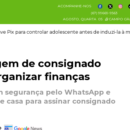
ACOMPANHE-NOS
(67) 99669-9563
AGOSTO, QUARTA
05
CAMPO GR
e
Menino da mandioca cresceu na Ceasa e hoje serv
em de consignado
rganizar finanças
m segurança pelo WhatsApp e
de casa para assinar consignado
o