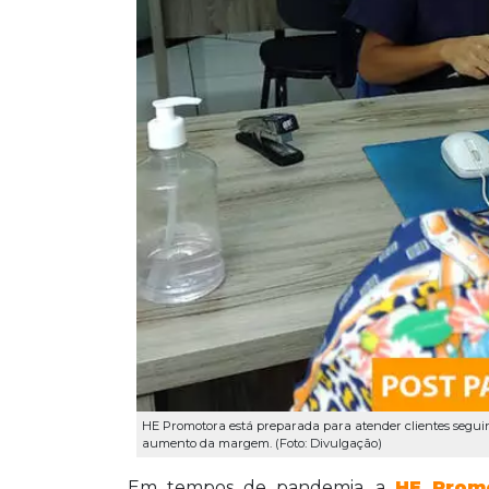
HE Promotora está preparada para atender clientes seguind
aumento da margem. (Foto: Divulgação)
Em tempos de pandemia, a
HE Prom