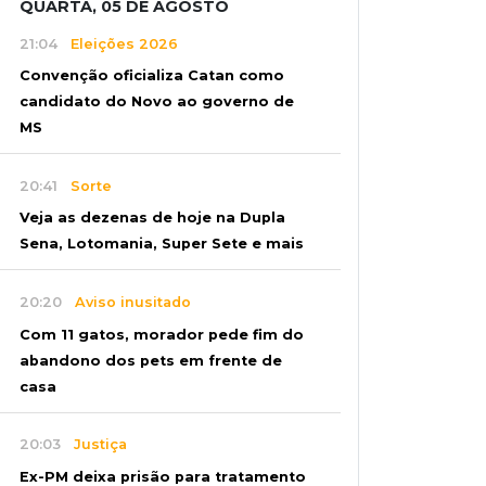
QUARTA, 05 DE AGOSTO
21:04
Eleições 2026
Convenção oficializa Catan como
candidato do Novo ao governo de
MS
20:41
Sorte
Veja as dezenas de hoje na Dupla
Sena, Lotomania, Super Sete e mais
20:20
Aviso inusitado
Com 11 gatos, morador pede fim do
abandono dos pets em frente de
casa
20:03
Justiça
Ex-PM deixa prisão para tratamento