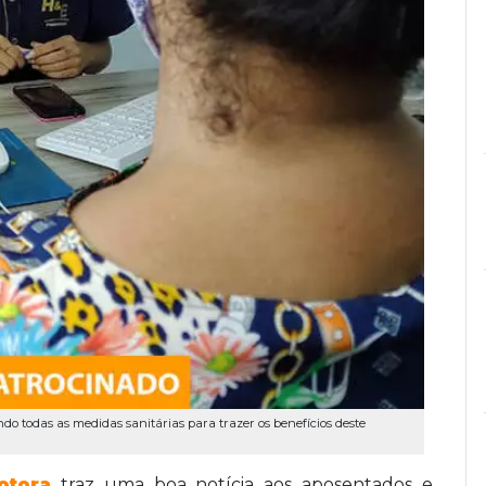
o todas as medidas sanitárias para trazer os benefícios deste
otora
traz uma boa notícia aos aposentados e