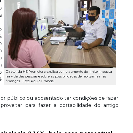
r
o
a
o
%
o
a
a
m
o
Diretor da HE Promotora explica como aumento do limite impacta
na vida das pessoas e sobre as possibilidades de reorganizar as
é
finanças. (Foto: Paulo Francis)
dor público ou aposentado ter condições de fazer
oveitar para fazer a portabilidade do antigo