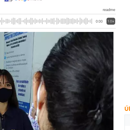
readme
1.0x
0:00
Ú