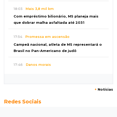
18:03
Mais 3,8 mil km
Com empréstimo bilionário, MS planeja mais
que dobrar malha asfaltada até 2031
17:54
Promessa em ascensão
Campeã nacional, atleta de MS representará o
Brasil no Pan-Americano de judô
17:46
Danos morais
Grávida acha barata em hambúrguer e
restaurante terá de pagar R$ 6 mil
+
Notícias
17:32
Veja os horários
Redes Sociais
Velório de Luis Pedro Scalise será no Rubens
Gil de Camillo nesta sexta-feira