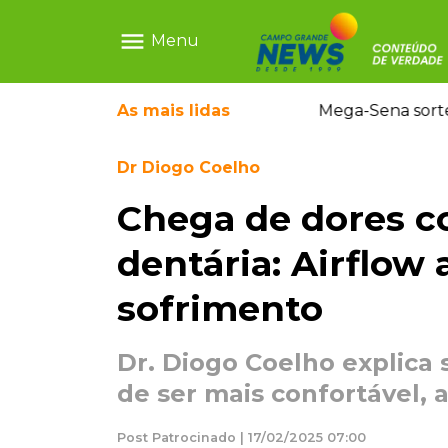
menu
Menu
rrada antes de bebê desaparecer
As mais
lidas
Mega-Sena sort
Dr Diogo Coelho
Chega de dores c
dentária: Airflow
sofrimento
Dr. Diogo Coelho explica
de ser mais confortável, 
Post Patrocinado | 17/02/2025 07:00