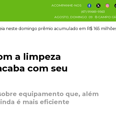
ACOMPANHE-NOS
(67) 99669-9563
AGOSTO, DOMINGO
09
CAMPO G
eia neste domingo prêmio acumulado em R$ 165 milhõe
om a limpeza
 acaba com seu
 sobre equipamento que, além
ainda é mais eficiente