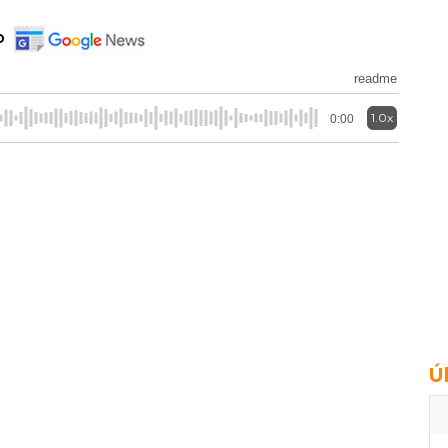
o
readme
1.0x
0:00
Ú