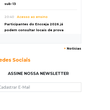
sub-13
20:40
Acesso ao ensino
Participantes do Encceja 2026 já
podem consultar locais de prova
20:29
Pedro Gomes
+
Notícias
Jovem morre baleado e suspeita
envolve disputa entre facções rivais
edes Sociais
20:01
Futebol feminino
ASSINE NOSSA NEWSLETTER
Pantanal treina em Goiânia antes de
jogo que vale acesso inédito à Série
A2
19:44
Campeonato Brasileiro
Remo busca empate com Atlético-MG