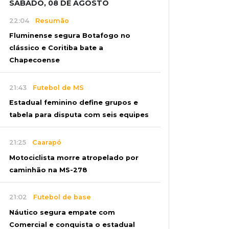
SÁBADO, 08 DE AGOSTO
22:04
Resumão
Fluminense segura Botafogo no
clássico e Coritiba bate a
Chapecoense
21:43
Futebol de MS
Estadual feminino define grupos e
tabela para disputa com seis equipes
21:25
Caarapó
Motociclista morre atropelado por
caminhão na MS-278
21:02
Futebol de base
Náutico segura empate com
Comercial e conquista o estadual