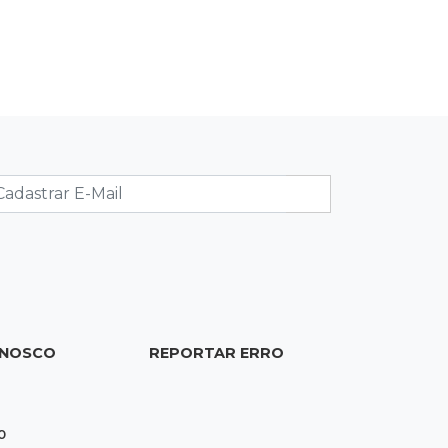
Lagoas
15:47
Comportamento
Odilon Wagner se encanta em visita
ao Bioparque Pantanal:
“deslumbrante”
ONOSCO
REPORTAR ERRO
0