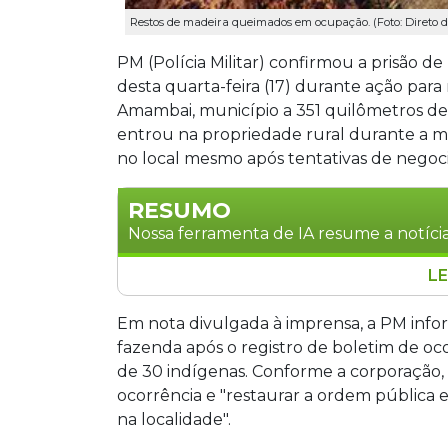
Restos de madeira queimados em ocupação. (Foto: Direto 
PM (Polícia Militar) confirmou a prisão d
desta quarta-feira (17) durante ação par
Amambai, município a 351 quilômetros d
entrou na propriedade rural durante a 
no local mesmo após tentativas de negoci
RESUMO
Nossa ferramenta de IA resume a notícia
LE
A Polícia Militar prendeu um indígena
reintegração de posse na Fazenda Limoe
Em nota divulgada à imprensa, a PM infor
Cerca de 30 indígenas guarani e kaio
fazenda após o registro de boletim de oc
como parte do território Tekoha Tapyk
de 30 indígenas. Conforme a corporação, 
lacrimogêneo e balas de borracha na a
ocorrência e "restaurar a ordem pública 
Indígenas, Funai e Força Nacional ten
na localidade".