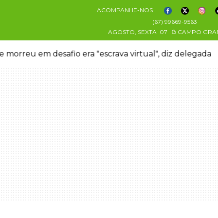
ACOMPANHE-NOS
(67) 99669-9563
AGOSTO, SEXTA
07
CAMPO GRA
 morreu em desafio era "escrava virtual", diz delegada