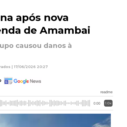
na após nova
enda de Amambai
rupo causou danos à
rados | 17/06/2026 20:27
o
readme
1.0x
0:00