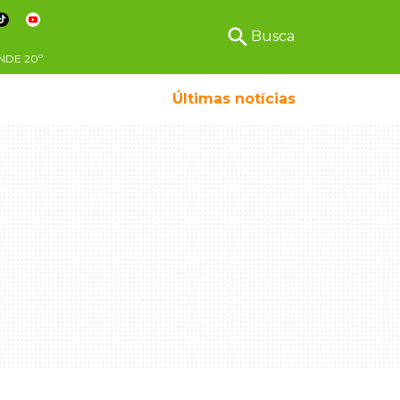
search
Busca
NDE
20º
Últimas notícias