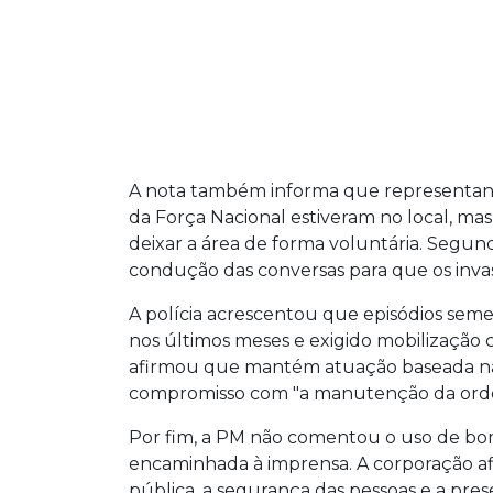
A nota também informa que representante
da Força Nacional estiveram no local, m
deixar a área de forma voluntária. Segun
condução das conversas para que os invas
A polícia acrescentou que episódios sem
nos últimos meses e exigido mobilização 
afirmou que mantém atuação baseada na 
compromisso com "a manutenção da orde
Por fim, a PM não comentou o uso de bo
encaminhada à imprensa. A corporação a
pública, a segurança das pessoas e a pre