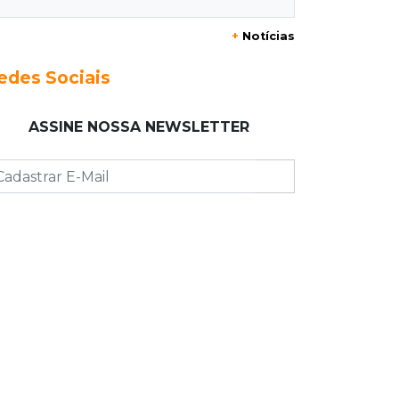
08:10
Artigos
+
Notícias
O rebanho dos originais
edes Sociais
08:06
De MS para o mundo
Da pele para a tela, tatuadora de
ASSINE NOSSA NEWSLETTER
Campo Grande expõe obras na Itália
08:00
Post Patrocinado
"Bota Fora" da Sofá Inbox reúne
quatro opções com 48% de desconto
07:58
Túnel do tempo
Fonte gigante fez supermercado em
1973 virar passeio campo-grandense
07:49
Copa Pelezinho