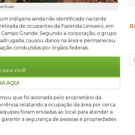
das Ruas)
e um indígena ainda não identificado na tarde
R
a retirada de ocupantes da Fazenda Limoeiro, em
e Campo Grande. Segundo a corporação, o grupo
madrugada, causou danos na área e permaneceu
ação conduzidas por órgãos federais.
 para você!
IA AQUI
 não identificado durante operação de
iro, em Amambai, nesta quarta-feira (17).
mou que foi acionada pelo proprietário da
wá ocuparam a propriedade, que é disputada
orrência relatando a ocupação da área por cerca
ora Korá. O Cimi relatou uso de bombas, gás
equipes foram enviadas ao local para atender a
ção. Representantes do Ministério dos Povos
e garantir a segurança de pessoas e propriedades
taram negociar sem sucesso.