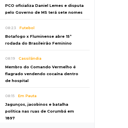
PCO oficializa Daniel Lemes e disputa
pelo Governo de MS terá sete nomes
08:23
Futebol
Botafogo x Fluminense abre 15ª
rodada do Brasileirão Feminino
08:19
Cassilândia
Membro do Comando Vermelho é
flagrado vendendo cocaína dentro
de hospital
08:15
Em Pauta
Jagunços, jacobinos e batalha
política nas ruas de Corumbá em
1897