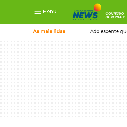
menu
Menu
pode ganhar dia oficial em MS
As mais
lidas
Adolescente que