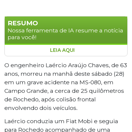
RESUMO
Nossa ferramenta de IA resume a notícia
para você!
LEIA AQUI
Um grave acidente na MS-080, a cerca de
25 quilômetros de Rochedo, resultou na
O engenheiro Laércio Araújo Chaves, de 63
morte do engenheiro Laércio Araújo
anos, morreu na manhã deste sábado (28)
Chaves, de 63 anos, na manhã deste
em um grave acidente na MS-080, em
sábado. A colisão frontal envolveu um
Campo Grande, a cerca de 25 quilômetros
Fiat Mobi e um Fiat Palio Weekend
de Rochedo, após colisão frontal
Adventure. O acidente teria ocorrido
quando o Palio desviou de um buraco na
envolvendo dois veículos.
rodovia. Quatro pessoas foram socorridas,
Laércio conduzia um Fiat Mobi e seguia
incluindo um ocupante que ficou preso
nas ferragens. O airbag do Mobi protegeu
para Rochedo acompanhado de uma