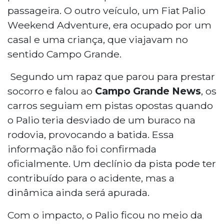
a passageira, e houve um princípio de
passageira. O outro veículo, um Fiat Palio
incêndio que foi controlado pelos
Weekend Adventure, era ocupado por um
bombeiros.
casal e uma criança, que viajavam no
sentido Campo Grande.
Segundo um rapaz que parou para prestar
socorro e falou ao
Campo Grande News
, os
carros seguiam em pistas opostas quando
o Palio teria desviado de um buraco na
rodovia, provocando a batida. Essa
informação não foi confirmada
oficialmente. Um declínio da pista pode ter
contribuído para o acidente, mas a
dinâmica ainda será apurada.
Com o impacto, o Palio ficou no meio da