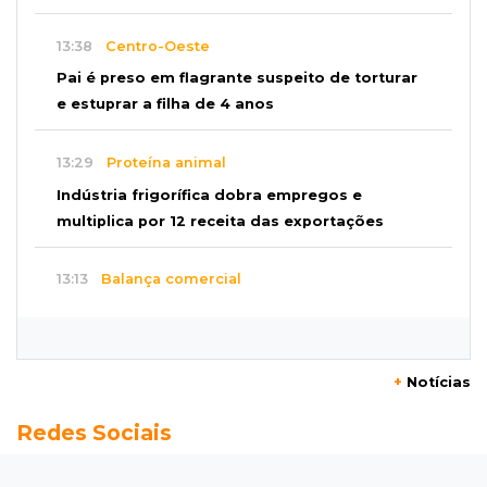
13:38
Centro-Oeste
Pai é preso em flagrante suspeito de torturar
e estuprar a filha de 4 anos
13:29
Proteína animal
Indústria frigorífica dobra empregos e
multiplica por 12 receita das exportações
13:13
Balança comercial
Exportações de Campo Grande batem
recorde, o maior superávit em 29 anos
+
Notícias
13:06
Adolescente apreendido
Redes Sociais
Menino de 11 anos queimado pode precisar de
hemodiálise; "só os pés escaparam"