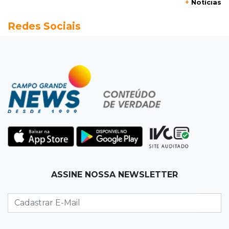
+
Notícias
Engenheiro do Pantanal: tatu-canastra pode
Redes Sociais
ganhar dia oficial em MS
11:38
Agosto Lilás
Dupla troca a 'sofrência' por alerta contra a
violência à mulher
11:37
Recomposição de fundo
Câmara deve dar urgência a debate sobre
dívida da prefeitura com previdência
11:34
Pedro Juan
ASSINE NOSSA NEWSLETTER
Polícia fecha laboratório clandestino de
emagrecedores e prende 2 brasileiros
11:24
Fiscalização