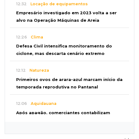
12:32
Locação de equipamentos
Empresário investigado em 2023 volta a ser
alvo na Operação Máquinas de Areia
12:26
Clima
Defesa Civil intensifica monitoramento do
ciclone, mas descarta cenário extremo
12:12
Natureza
Primeiros ovos de arara-azul marcam início da
temporada reprodutiva no Pantanal
12:06
Aquidauana
Após apagão, comerciantes contabilizam
prejuízos e buscam ressarcimento
11:55
Meio ambiente