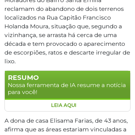
reclamam do abandono de dois terrenos
localizados na Rua Capitão Francisco
Holanda Moura, situação que, segundo a
vizinhança, se arrasta há cerca de uma
década e tem provocado o aparecimento
de escorpiões, ratos e descarte irregular de
lixo.
RESUMO
Nossa ferramenta de IA resume a notícia
para você!
LEIA AQUI
Moradores do Bairro Santa Emília, em
Campo Grande, reclamam do abandono
A dona de casa Elisama Farias, de 43 anos,
de dois terrenos próximos à Rua Capitão
afirma que as áreas estariam vinculadas a
Francisco Holanda Moura há cerca de dez