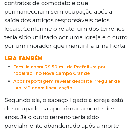
contratos de comodato e que
anos. Os locais, tomados pelo mato,
permaneceram sem ocupação após a
acumulam lixo e animais mortos, atraindo
saída dos antigos responsáveis pelos
escorpiões e ratos. Há relatos de casos de
dengue na região. A Prefeitura foi
locais. Conforme o relato, um dos terrenos
procurada, mas não se manifestou até a
teria sido utilizado por uma igreja e o outro
publicação.
por um morador que mantinha uma horta.
LEIA TAMBÉM
Família cobra R$ 50 mil da Prefeitura por
“poeirão” no Nova Campo Grande
Após reportagem revelar descarte irregular de
lixo, MP cobra fiscalização
Segundo ela, o espaço ligado à igreja está
desocupado há aproximadamente dez
anos. Já o outro terreno teria sido
parcialmente abandonado após a morte