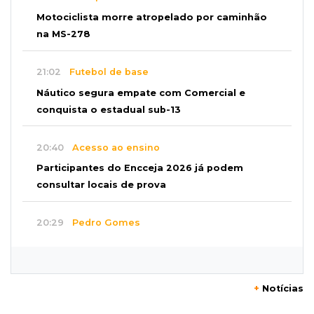
Motociclista morre atropelado por caminhão
na MS-278
21:02
Futebol de base
Náutico segura empate com Comercial e
conquista o estadual sub-13
20:40
Acesso ao ensino
Participantes do Encceja 2026 já podem
consultar locais de prova
20:29
Pedro Gomes
Jovem morre baleado e suspeita envolve
disputa entre facções rivais
+
Notícias
20:01
Futebol feminino