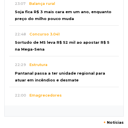
23:07
Balança rural
Soja fica R$ 3 mais cara em um ano, enquanto
preço do milho pouco muda
22:48
Concurso 3.041
Sortudo de MS leva R$ 52 mil ao apostar R$ 5
na Mega-Sena
22:29
Estrutura
Pantanal passa a ter unidade regional para
atuar em incêndios e desmate
22:00
Emagrecedores
MS lidera procura digital por canetas
paraguaias sem registro
+
Notícias
21:41
Nova Alvorada do Sul