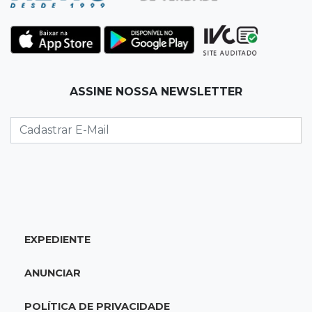
13:34
Rio Verde do MT
Um dia após matar companheira, homem se
entrega e acaba preso por feminicídio
ASSINE NOSSA NEWSLETTER
13:25
Nova Ala
Hospital de Câncer inaugura 20 leitos de UTI e
amplia capacidade para pacientes
13:17
Depoimento contraditório
Recém-nascida desaparecida foi entregue
para pagar dívida do pai com facção
EXPEDIENTE
13:08
Investigação
ANUNCIAR
Filha denuncia coronel da reserva da PM por
estupros desde infância
POLÍTICA DE PRIVACIDADE