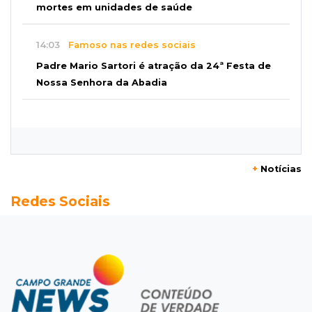
mortes em unidades de saúde
14:03
Famoso nas redes sociais
Padre Mario Sartori é atração da 24ª Festa de
Nossa Senhora da Abadia
13:57
Internação compulsória
Adolescente acusado de atear fogo em amigo
ficará por 45 dias em Unei
+
Notícias
13:46
"Descaracterizado"
Redes Sociais
Após emendas, prefeitura vai reformular
projeto de mudanças nas leis tributárias
13:40
Indústria
Mineração ganha força, gera mais empregos e
impulsiona exportações de MS