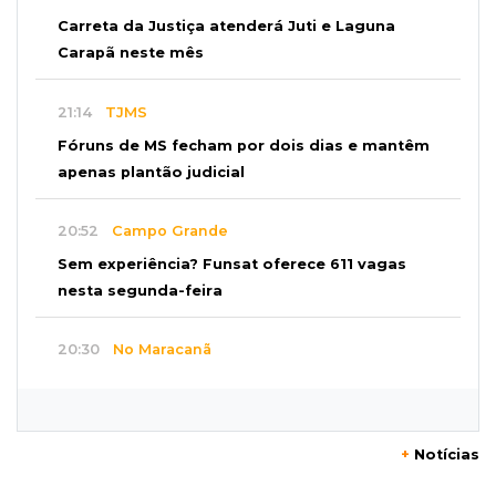
Carreta da Justiça atenderá Juti e Laguna
Carapã neste mês
21:14
TJMS
Fóruns de MS fecham por dois dias e mantêm
apenas plantão judicial
20:52
Campo Grande
Sem experiência? Funsat oferece 611 vagas
nesta segunda-feira
20:30
No Maracanã
Flamengo vence Vitória por 2 a 0 e encurta
distância para o líder
+
Notícias
20:13
Empregos