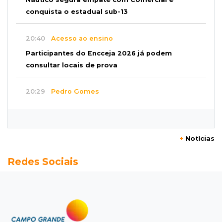
conquista o estadual sub-13
20:40
Acesso ao ensino
Participantes do Encceja 2026 já podem
consultar locais de prova
20:29
Pedro Gomes
Jovem morre baleado e suspeita envolve
disputa entre facções rivais
+
Notícias
20:01
Futebol feminino
Redes Sociais
Pantanal treina em Goiânia antes de jogo que
vale acesso inédito à Série A2
19:44
Campeonato Brasileiro
Remo busca empate com Atlético-MG e segue