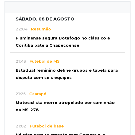
SÁBADO, 08 DE AGOSTO
22:04
Resumão
Fluminense segura Botafogo no clássico e
Coritiba bate a Chapecoense
21:43
Futebol de MS
Estadual feminino define grupos e tabela para
disputa com seis equipes
21:25
Caarapó
Motociclista morre atropelado por caminhão
na MS-278
21:02
Futebol de base
Náutico segura empate com Comercial e