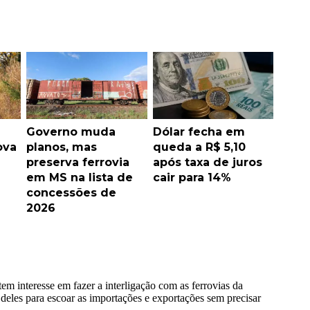
Governo muda
Dólar fecha em
ova
planos, mas
queda a R$ 5,10
preserva ferrovia
após taxa de juros
em MS na lista de
cair para 14%
concessões de
2026