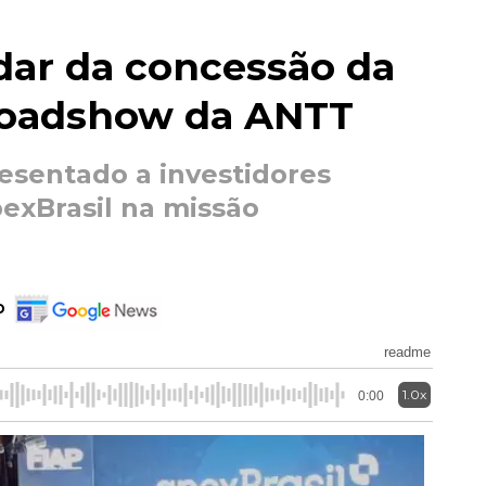
dar da concessão da
roadshow da ANTT
resentado a investidores
exBrasil na missão
o
readme
1.0x
0:00