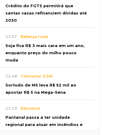
Crédito do FGTS permitirá que
santas casas refinanciem dívidas até
2030
23:07
Balança rural
Soja fica R$ 3 mais cara em um ano,
enquanto preço do milho pouco
muda
22:48
Concurso 3.041
Sortudo de MS leva R$ 52 mil ao
apostar R$ 5 na Mega-Sena
22:29
Estrutura
Pantanal passa a ter unidade
regional para atuar em incêndios e
desmate