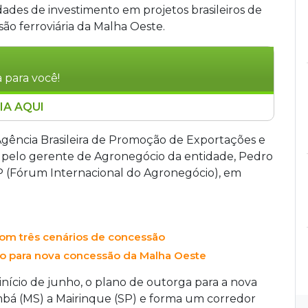
dades de investimento em projetos brasileiros de
são ferroviária da Malha Oeste.
 para você!
IA AQUI
 com apoio da ApexBrasil, para apresentar
estrutura no Brasil, incluindo a concessão da
Agência Brasileira de Promoção de Exportações e
tes aprovou o plano de outorga da ferrovia,
a pelo gerente de Agronegócio da entidade, Pedro
al deve sair em agosto. O projeto é visto como
P (Fórum Internacional do Agronegócio), em
ticos no agronegócio, embora o governador
 o leilão estimado em R$ 29 bilhões.
om três cenários de concessão
no para nova concessão da Malha Oeste
início de junho, o plano de outorga para a nova
bá (MS) a Mairinque (SP) e forma um corredor