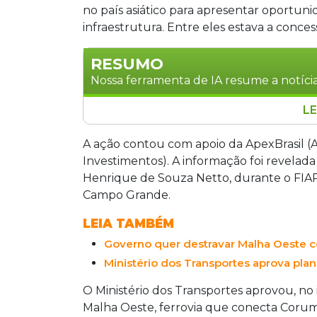
no país asiático para apresentar oportuni
infraestrutura. Entre eles estava a conces
RESUMO
Nossa ferramenta de IA resume a notícia
LE
A ANTT realizou um roadshow na China,
oportunidades de investimento em infra
A ação contou com apoio da ApexBrasil (
Malha Oeste. O Ministério dos Transpor
Investimentos). A informação foi revelad
que liga Corumbá a Mairinque, e o edit
Henrique de Souza Netto, durante o FIA
estratégico para reduzir custos logís
Campo Grande.
Eduardo Riedel demonstre cautela com
LEIA TAMBÉM
Governo quer destravar Malha Oeste c
Ministério dos Transportes aprova pla
O Ministério dos Transportes aprovou, no 
Malha Oeste, ferrovia que conecta Corum