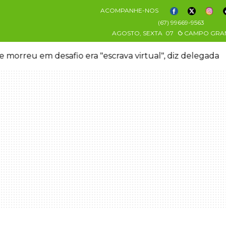
ACOMPANHE-NOS
(67) 99669-9563
AGOSTO, SEXTA
07
CAMPO GRA
 morreu em desafio era "escrava virtual", diz delegada