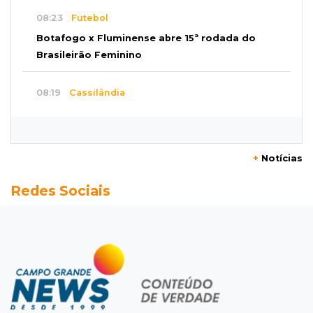
08:23
Futebol
Botafogo x Fluminense abre 15ª rodada do
Brasileirão Feminino
08:19
Cassilândia
Membro do Comando Vermelho é flagrado
vendendo cocaína dentro de hospital
+
Notícias
08:15
Em Pauta
Redes Sociais
Jagunços, jacobinos e batalha política nas
ruas de Corumbá em 1897
08:10
Artigos
O rebanho dos originais
08:06
De MS para o mundo