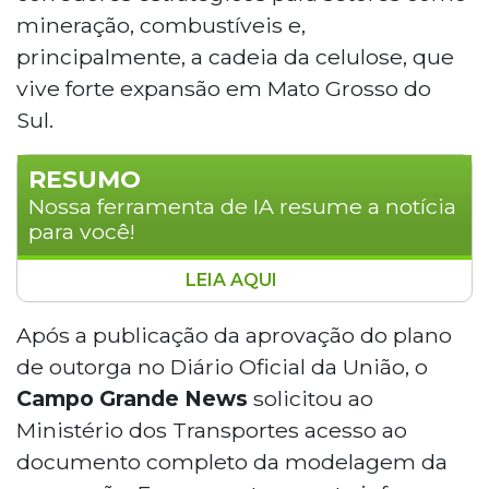
mineração, combustíveis e,
principalmente, a cadeia da celulose, que
vive forte expansão em Mato Grosso do
Sul.
RESUMO
Nossa ferramenta de IA resume a notícia
para você!
LEIA AQUI
O Ministério dos Transportes aprovou o
plano de outorga da nova concessão da
Após a publicação da aprovação do plano
Malha Oeste, ferrovia que liga Corumbá a
de outorga no Diário Oficial da União, o
Mairinque e é considerada estratégica
Campo Grande News
solicitou ao
para o escoamento da produção de Mato
Ministério dos Transportes acesso ao
Grosso do Sul. A proposta prevê aporte de
documento completo da modelagem da
R$ 3,6 bilhões para recuperar a malha,
com desembolsos anuais de até R$ 500