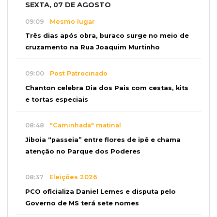
SEXTA, 07 DE AGOSTO
09:09
Mesmo lugar
Três dias após obra, buraco surge no meio de
cruzamento na Rua Joaquim Murtinho
09:00
Post Patrocinado
Chanton celebra Dia dos Pais com cestas, kits
e tortas especiais
08:48
"Caminhada" matinal
Jiboia “passeia” entre flores de ipê e chama
atenção no Parque dos Poderes
08:37
Eleições 2026
PCO oficializa Daniel Lemes e disputa pelo
Governo de MS terá sete nomes