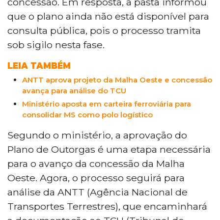
concessão. Em resposta, a pasta informou
milhões, e inclui ramais em MS e em São
que o plano ainda não está disponível para
Paulo. O leilão está previsto para
consulta pública, pois o processo tramita
novembro.
sob sigilo nesta fase.
LEIA TAMBÉM
ANTT aprova projeto da Malha Oeste e concessão
avança para análise do TCU
Ministério aposta em carteira ferroviária para
consolidar MS como polo logístico
Segundo o ministério, a aprovação do
Plano de Outorgas é uma etapa necessária
para o avanço da concessão da Malha
Oeste. Agora, o processo seguirá para
análise da ANTT (Agência Nacional de
Transportes Terrestres), que encaminhará