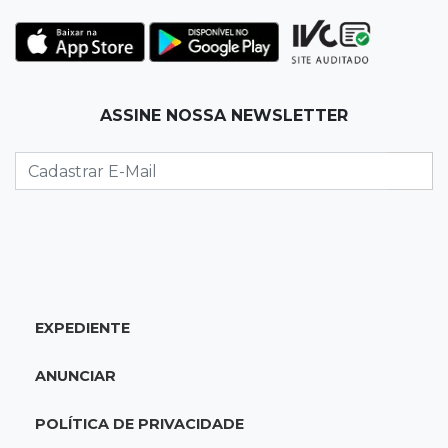
Da pele para a tela, tatuadora de Campo
Grande expõe obras na Itália
08:00
Post Patrocinado
ASSINE NOSSA NEWSLETTER
"Bota Fora" da Sofá Inbox reúne quatro
opções com 48% de desconto
07:58
Túnel do tempo
Fonte gigante fez supermercado em 1973 virar
passeio campo-grandense
07:49
Copa Pelezinho
EXPEDIENTE
Torneio de futsal abre 34ª edição com quatro
jogos neste sábado
ANUNCIAR
07:48
Pele Vermelha, Corona, Valley...
POLÍTICA DE PRIVACIDADE
Muita gente já passou a madrugada dentro da