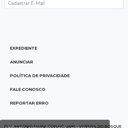
acidente com F-1000 na Av. Heráclito
18:46
Futsal de base
Rodada de estreia da Copa Pelezinho soma 35
gols em quatro jogos
EXPEDIENTE
18:28
Concurso 3.042
Mega-Sena sorteia neste domingo prêmio
ANUNCIAR
acumulado em R$ 165 milhões
POLÍTICA DE PRIVACIDADE
18:05
Energia renovável
Produção de biodiesel cresce 32% em MS e
FALE CONOSCO
supera 31 milhões de litros
REPORTAR ERRO
17:44
100º caso
Suspeito de roubo morre ao reagir à
abordagem policial no Noroeste
RUA ANTÔNIO MARIA COELHO, 4681 - VIVENDA DO BOSQUE