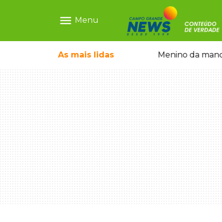
menu
Menu
ntre crianças brasileiras
As mais
lidas
Menino da mandi