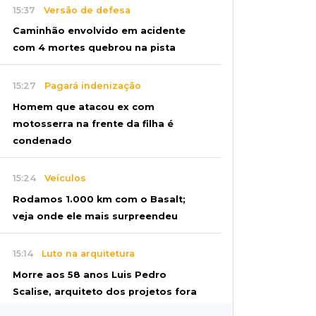
15:37
Versão de defesa
Caminhão envolvido em acidente
com 4 mortes quebrou na pista
15:27
Pagará indenização
Homem que atacou ex com
motosserra na frente da filha é
condenado
15:24
Veículos
Rodamos 1.000 km com o Basalt;
veja onde ele mais surpreendeu
15:14
Luto na arquitetura
Morre aos 58 anos Luis Pedro
Scalise, arquiteto dos projetos fora
do comum