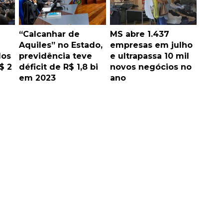
“Calcanhar de
MS abre 1.437
Aquiles” no Estado,
empresas em julho
dos
previdência teve
e ultrapassa 10 mil
$ 2
déficit de R$ 1,8 bi
novos negócios no
em 2023
ano