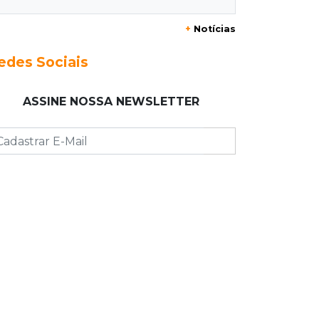
+
Notícias
14:55
Categorias de base
Times de Dourados e Campo Grande
edes Sociais
vencem 1ª etapa do Festival de
Futebol Sub-11
ASSINE NOSSA NEWSLETTER
14:47
"Acrodermo"
Típico de MS, bocaiúva vira
cosmético em pesquisa da UFMS
premiada no Paìs
14:38
Liberadas
Justiça suspende punições do MEC a
cursos de medicina com nota baixa
14:21
Trágico
PF indicia 16 por queda de avião da