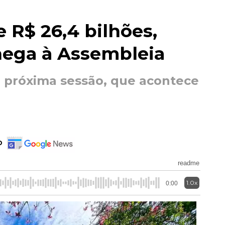
 R$ 26,4 bilhões,
hega à Assembleia
a próxima sessão, que acontece
o
readme
1.0x
0:00