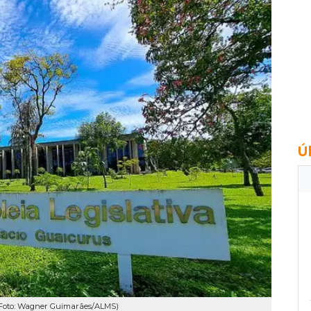
Ú
. (Foto: Wagner Guimarães/ALMS)