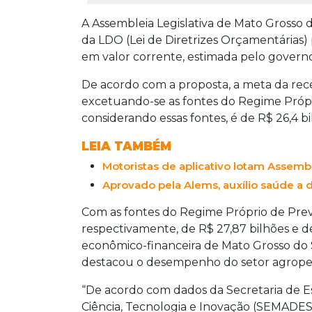
A Assembleia Legislativa de Mato Grosso d
da LDO (Lei de Diretrizes Orçamentárias) p
em valor corrente, estimada pelo governo
De acordo com a proposta, a meta da recei
excetuando-se as fontes do Regime Próprio
considerando essas fontes, é de R$ 26,4 bi
LEIA TAMBÉM
Motoristas de aplicativo lotam Assem
Aprovado pela Alems, auxílio saúde a 
Com as fontes do Regime Próprio de Previ
respectivamente, de R$ 27,87 bilhões e d
econômico-financeira de Mato Grosso do
destacou o desempenho do setor agrope
“De acordo com dados da Secretaria de 
Ciência, Tecnologia e Inovação (SEMADES