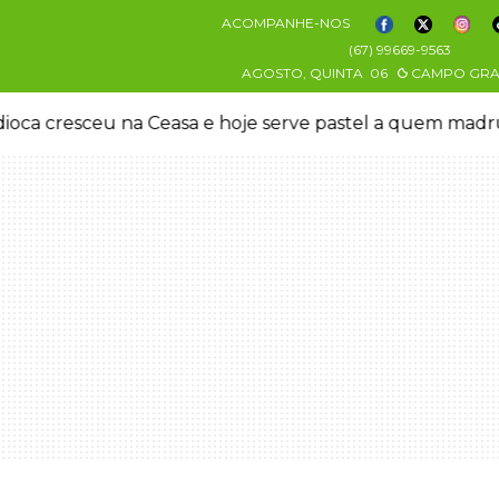
ACOMPANHE-NOS
(67) 99669-9563
AGOSTO, QUINTA
06
CAMPO GR
oca cresceu na Ceasa e hoje serve pastel a quem mad