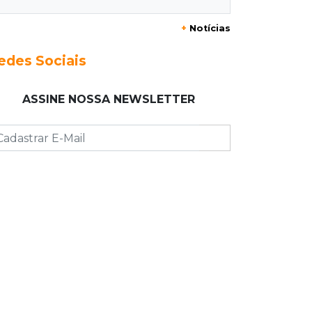
+
Notícias
23:17
Clima
Defesa Civil recomenda atenção em
edes Sociais
MS com formação de ciclone bomba
ASSINE NOSSA NEWSLETTER
23:00
Ideb
Entre escolas com nota divulgada, 3
estaduais lideram o Ensino Médio na
Capital
22:57
Chapadão do Sul
Homem é baleado após apontar
revólver para policiais militares
22:42
Resumão
Palmeiras e Vasco confirmam vagas
nas quartas da Copa do Brasil