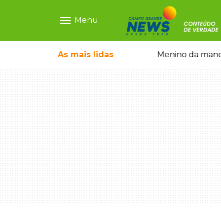
menu
Menu
dono dos pets em frente de casa
As mais
lidas
Menino da mandi