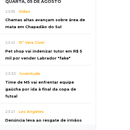
QUARTA, 05 DE AGOSTO
23:55
Vídeo
Chamas altas avançam sobre área de
mata em Chapadão do Sul
23:41
15ª Vara Cível
Pet shop vai indenizar tutor em R$ 5
mil por vender Labrador "fake"
23:33
Juventude
Time de MS vai enfrentar equipe
gaúcha por ida à final da copa de
futsal
23:21
Los Angeles
Denúncia leva ao resgate de irmãos
deixados sozinhos em casa trancada