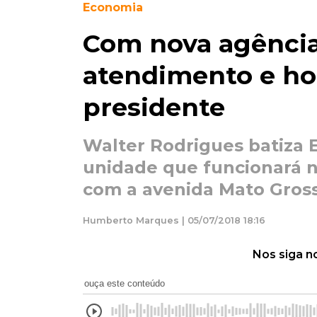
Economia
Com nova agência,
atendimento e h
presidente
Walter Rodrigues batiza 
unidade que funcionará 
com a avenida Mato Gros
Humberto Marques | 05/07/2018 18:16
Nos siga n
ouça este conteúdo