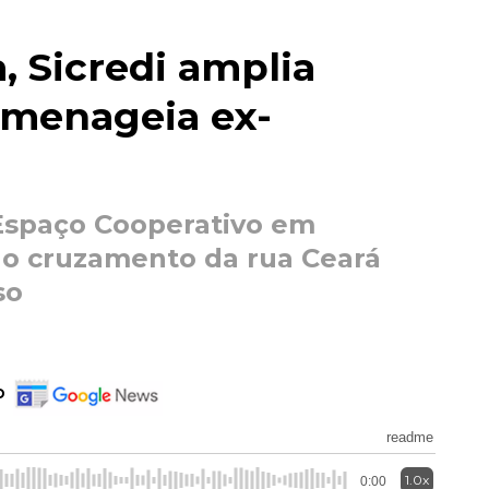
 Sicredi amplia
omenageia ex-
Espaço Cooperativo em
no cruzamento da rua Ceará
so
o
readme
1.0x
0:00