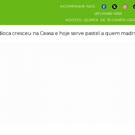
ACOMPANHE-NOS
(67) 99669-9563
AGOSTO, QUINTA
06
CAMPO GR
oca cresceu na Ceasa e hoje serve pastel a quem mad