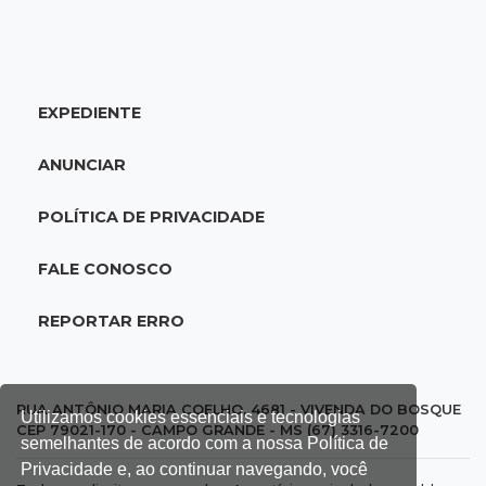
UEMS está com seleções para professores
com salários de até R$ 10,2 mil
EXPEDIENTE
18:33
Em 2022
Homem que ajudou a sequestrar bebê matou
ANUNCIAR
adolescente atropelada no Amazonas
POLÍTICA DE PRIVACIDADE
18:15
Nubank Parque
Palmeiras e Inter ficam no 0 a 0 pela 22ª
FALE CONOSCO
rodada do Brasileirão
REPORTAR ERRO
17:58
Gratuitas
Justiça homologa acordo para castração de
1% da população de pets na Capital
RUA ANTÔNIO MARIA COELHO, 4681 - VIVENDA DO BOSQUE
Utilizamos cookies essenciais e tecnologias
CEP 79021-170 - CAMPO GRANDE - MS (67) 3316-7200
semelhantes de acordo com a nossa Política de
17:32
Arena Fonte Nova
Privacidade e, ao continuar navegando, você