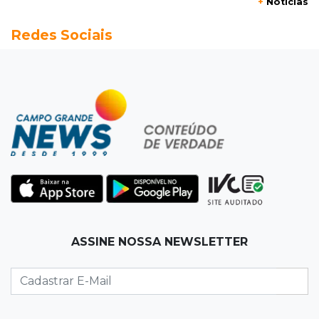
+
Notícias
20:13
Empregos
Redes Sociais
Seleções em MS têm salários de até R$ 8,2 mil;
veja oportunidades
19:50
Jardim Itatiaia
Vigia é amarrado durante roubo de carro e
dois caminhões em pátio
19:35
Bragança Paulista
Corinthians vence Bragantino por 2 a 0 e sobe
para 7º no Brasileirão
19:12
Na Vila Belmiro
ASSINE NOSSA NEWSLETTER
Athletico vence Santos por 2 a 0 e mantém 3º
lugar no Brasileirão
18:51
Oportunidades