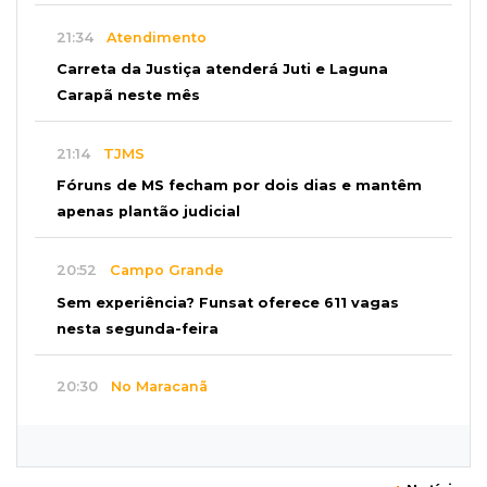
21:34
Atendimento
Carreta da Justiça atenderá Juti e Laguna
Carapã neste mês
21:14
TJMS
Fóruns de MS fecham por dois dias e mantêm
apenas plantão judicial
20:52
Campo Grande
Sem experiência? Funsat oferece 611 vagas
nesta segunda-feira
20:30
No Maracanã
Flamengo vence Vitória por 2 a 0 e encurta
distância para o líder