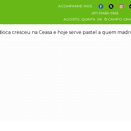
ACOMPANHE-NOS
(67) 99669-9563
AGOSTO, QUINTA
06
CAMPO GR
oca cresceu na Ceasa e hoje serve pastel a quem mad