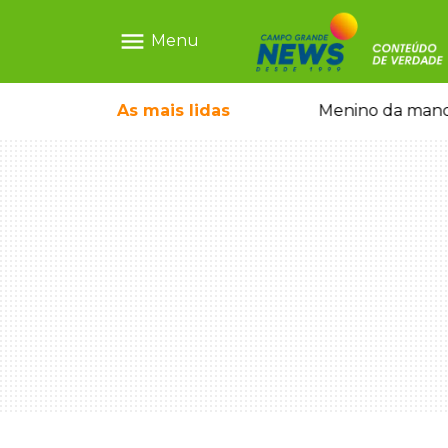
menu
Menu
ntre crianças brasileiras
As mais
lidas
Menino da mandi