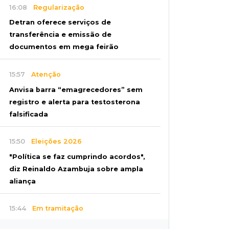
16:08
Regularização
Detran oferece serviços de
transferência e emissão de
documentos em mega feirão
15:57
Atenção
Anvisa barra “emagrecedores” sem
registro e alerta para testosterona
falsificada
15:50
Eleições 2026
"Política se faz cumprindo acordos",
diz Reinaldo Azambuja sobre ampla
aliança
15:44
Em tramitação
Projeto em MS quer barrar artistas