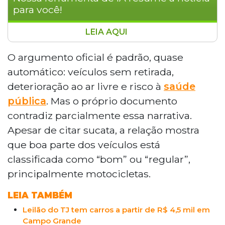
para você!
LEIA AQUI
Polícia Civil do Mato Grosso do Sul
publicou edital autorizando o envio de
O argumento oficial é padrão, quase
veículos apreendidos para leilão judicial
automático: veículos sem retirada,
após meses parados no pátio da Defurv.
deterioração ao ar livre e risco à
saúde
Apesar do argumento de deterioração,
pública
. Mas o próprio documento
boa parte dos veículos está classificada
contradiz parcialmente essa narrativa.
como em bom estado, incluindo motos
Yamaha, Honda e até um Fiat Idea
Apesar de citar sucata, a relação mostra
Adventure. O edital dá prazo de 30 dias
que boa parte dos veículos está
para que proprietários retirem os bens
classificada como “bom” ou “regular”,
antes do repasse a leiloeiro credenciado.
principalmente motocicletas.
LEIA TAMBÉM
Leilão do TJ tem carros a partir de R$ 4,5 mil em
Campo Grande