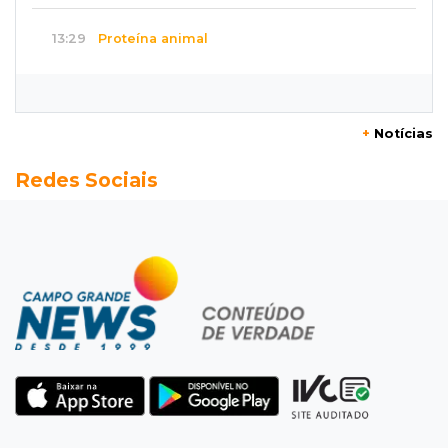
13:29
Proteína animal
Indústria frigorífica dobra empregos e
multiplica por 12 receita das exportações
+
Notícias
13:13
Balança comercial
Redes Sociais
Exportações de Campo Grande batem
recorde, o maior superávit em 29 anos
13:06
Adolescente apreendido
Menino de 11 anos queimado pode precisar de
hemodiálise; "só os pés escaparam"
12:57
17 votos
Câmara derruba veto e garante consulta
simplificada a salários de servidores