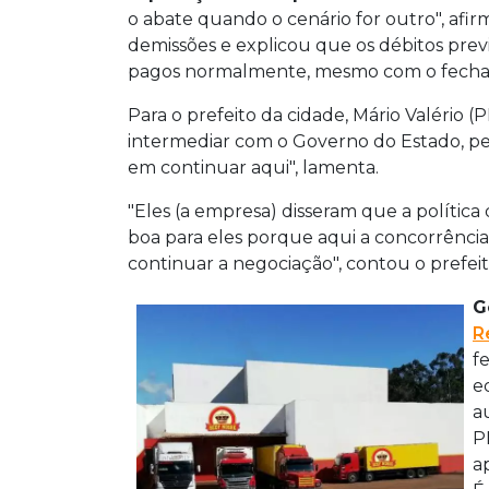
o abate quando o cenário for outro", afir
demissões e explicou que os débitos prev
pagos normalmente, mesmo com o fech
Para o prefeito da cidade, Mário Valério 
intermediar com o Governo do Estado, ped
em continuar aqui", lamenta.
"Eles (a empresa) disseram que a política 
boa para eles porque aqui a concorrência
continuar a negociação", contou o prefe
G
R
f
e
a
P
a