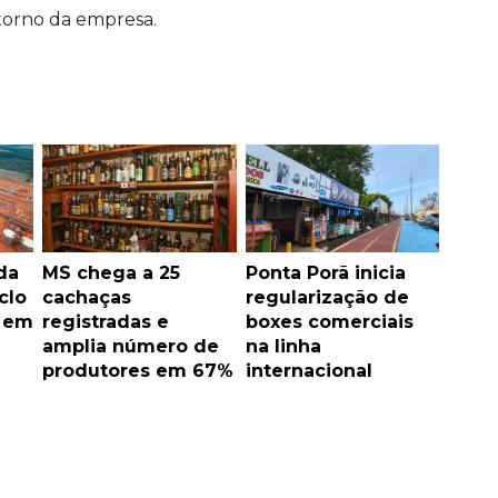
etorno da empresa.
da
MS chega a 25
Ponta Porã inicia
clo
cachaças
regularização de
s em
registradas e
boxes comerciais
amplia número de
na linha
produtores em 67%
internacional