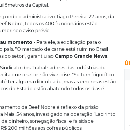
uilômetros da Capital.
egundo o administrativo Tiago Pereira, 27 anos, da
eef Nobre, todos os 400 funcionários estão
umprindo aviso prévio.
au momento
- Para ele, a explicação para o
país. "O mercado de carne está ruim no Brasil
 do setor", garantiu ao
Campo Grande News
.
Ú
 Sindicato dos Trabalhadores das Indústrias de
ta que o setor não vive crise. "Se tem frigorífico
até ter alguma dificuldade, mas as empresas estão
icos do Estado estão abatendo todos os dias é
chamento da Beef Nobre é reflexo da prisão
a Maia, 54 anos, investigado na operação “Labirinto
 de dinheiro, sonegação fiscal e falsidade
R$ 200 milhões aos cofres públicos.