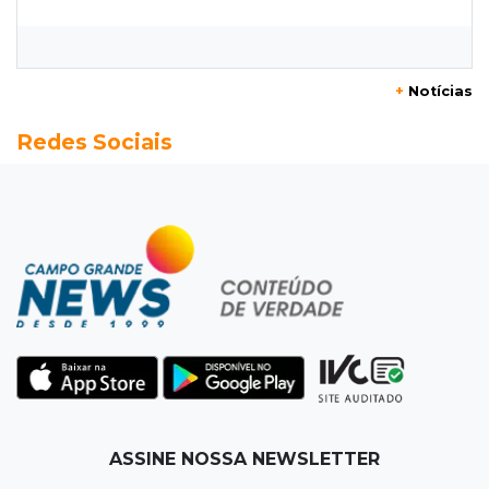
chance de chuva em MS
07:10
Amor que acolhe
+
Notícias
Eles cancelaram viagem à Europa porque o
Redes Sociais
sonho de ser pais chegou
07:03
Centro
Briga em bar na 14 termina com rapaz de 21
anos morto a facada
07:01
Editorial
Planos de Riedel e Fábio multiplicam
promessas, mas deixam a conta para depois
07:00
Agendão
ASSINE NOSSA NEWSLETTER
Domingo é dia de Festival do Sobá e feiras em
homenagem aos pais