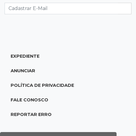
SÁBADO, 08 DE AGOSTO
22:04
Resumão
Fluminense segura Botafogo no clássico e
Coritiba bate a Chapecoense
EXPEDIENTE
21:43
Futebol de MS
Estadual feminino define grupos e tabela para
ANUNCIAR
disputa com seis equipes
POLÍTICA DE PRIVACIDADE
21:25
Caarapó
Motociclista morre atropelado por caminhão
FALE CONOSCO
na MS-278
REPORTAR ERRO
21:02
Futebol de base
Náutico segura empate com Comercial e