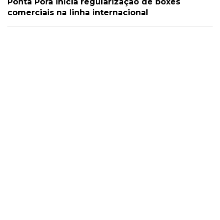
Ponta Porã inicia regularização de boxes
comerciais na linha internacional