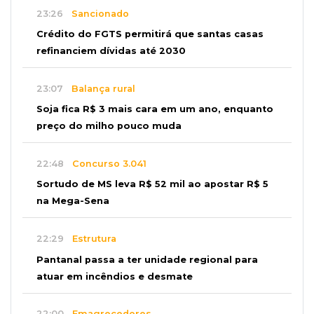
23:26
Sancionado
Crédito do FGTS permitirá que santas casas
refinanciem dívidas até 2030
23:07
Balança rural
Soja fica R$ 3 mais cara em um ano, enquanto
preço do milho pouco muda
22:48
Concurso 3.041
Sortudo de MS leva R$ 52 mil ao apostar R$ 5
na Mega-Sena
22:29
Estrutura
Pantanal passa a ter unidade regional para
atuar em incêndios e desmate
22:00
Emagrecedores