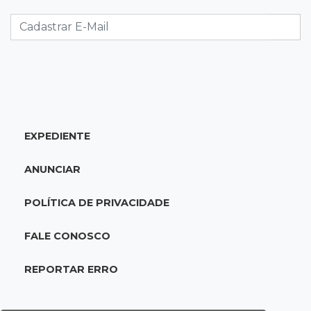
Foragido por roubo morre baleado em
confronto com policiais militares
20:25
Sorte
Veja as dezenas de hoje na Mega-Sena, Quina,
Timemania e mais
EXPEDIENTE
20:06
Balcão de empregos
Semana termina com 913 vagas de trabalho
ANUNCIAR
abertas em 114 funções
POLÍTICA DE PRIVACIDADE
19:47
Festival do Sobá
Em visita à Feira Central, Riedel volta a
FALE CONOSCO
prometer apoio para revitalização
REPORTAR ERRO
19:28
Contravenção penal
STF suspende julgamento que pode definir